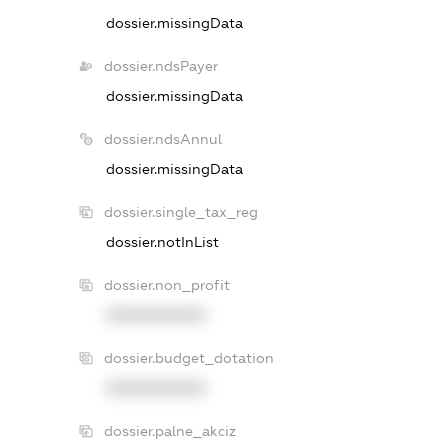
dossier.missingData
dossier.ndsPayer
dossier.missingData
dossier.ndsAnnul
dossier.missingData
dossier.single_tax_reg
dossier.notInList
dossier.non_profit
XXXXXXXXXX
dossier.budget_dotation
XXXXXXXXXX
dossier.palne_akciz