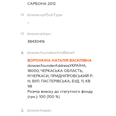
САРБОНА 2012
dossier.opfSubType:
-
dossier.edrpo:
38430416
dossier.foundersAndBenef:
ВОРОНКІНА НАТАЛІЯ ВАСИЛІВНА
dossier.founderAddress
УКРАЇНА,
18000, ЧЕРКАСЬКА ОБЛАСТЬ,
М.ЧЕРКАСИ, ПРИДНІПРОВСЬКИЙ Р-
Н, ВУЛ. ПАСТЕРІВСЬКА, БУД. 11, КВ
98
Розмір внеску до статутного фонду
(грн.):
100
(100 %)
dossier.heads: