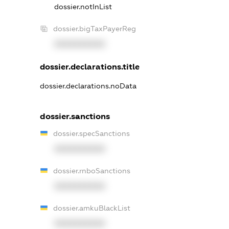
dossier.notInList
dossier.bigTaxPayerReg
XXXXXXXXXX
dossier.declarations.title
dossier.declarations.noData
dossier.sanctions
dossier.specSanctions
XXXXXXXXXX
dossier.rnboSanctions
XXXXXXXXXX
dossier.amkuBlackList
XXXXXXXXXX