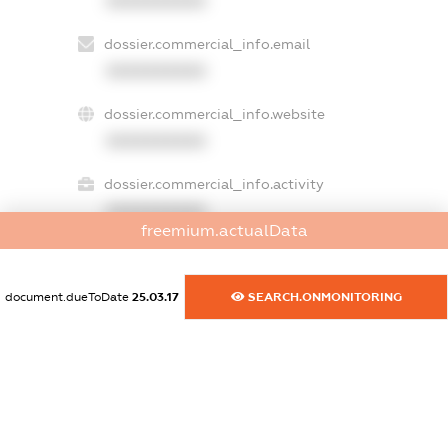
XXXXXXXXXX
dossier.commercial_info.email
XXXXXXXXXX
dossier.commercial_info.website
XXXXXXXXXX
dossier.commercial_info.activity
XXXXXXXXXX
freemium.actualData
document.dueToDate
25.03.17
SEARCH.ONMONITORING
freemium.exampleText_1
freemium.exampleText_2
freemium.anonymousPerSearch2
FREEMIUM.DETAILS
FREEMIUM.REGISTER