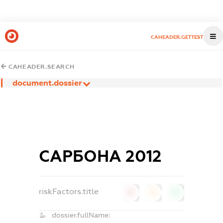
CAHEADER.GETTEST
CAHEADER.SEARCH
document.dossier
САРБОНА 2012
riskFactors.title
0
0
0
dossier.fullName: