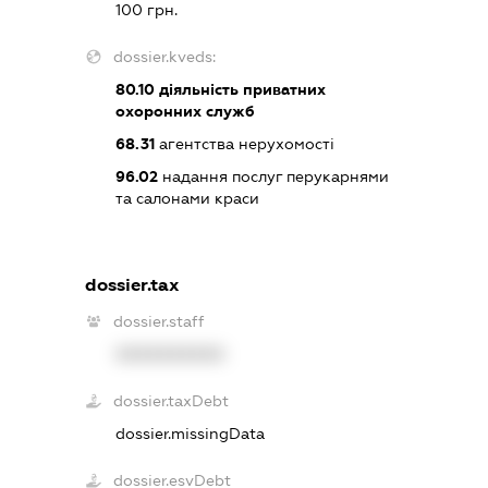
100 грн.
dossier.kveds:
80.10
діяльність приватних
охоронних служб
68.31
агентства нерухомості
96.02
надання послуг перукарнями
та салонами краси
dossier.tax
dossier.staff
XXXXXXXXXX
dossier.taxDebt
dossier.missingData
dossier.esvDebt