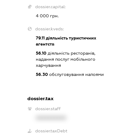
dossier.capital:
4 000 грн.
dossier.kveds:
79.11
діяльність туристичних
агентств
56.10
діяльність ресторанів,
надання послуг мобільного
харчування
56.30
обслуговування напоями
dossier.tax
dossier.staff
XXXXXXXXXX
dossier.taxDebt