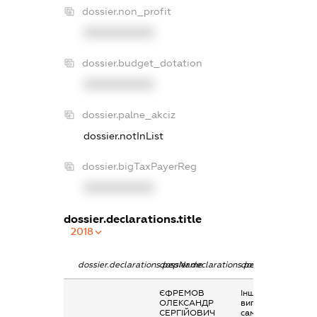
dossier.non_profit
XXXXXXXXXX
dossier.budget_dotation
XXXXXXXXXX
dossier.palne_akciz
dossier.notInList
dossier.bigTaxPayerReg
XXXXXXXXXX
dossier.declarations.title
2018
dossier.declarations.pepName
dossier.declarations.personName
dossier.declaratio
ЄФРЕМОВ
Інше, Дохід,
ОЛЕКСАНДР
виплачений
СЕРГІЙОВИЧ
самозайнятій