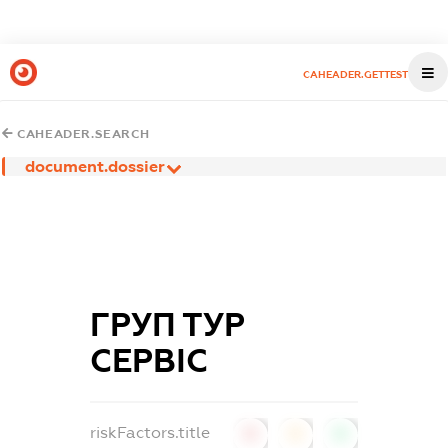
CAHEADER.GETTEST
CAHEADER.SEARCH
document.dossier
ГРУП ТУР
СЕРВІС
riskFactors.title
0
0
0