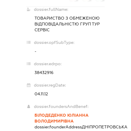
dossier.fullName:
ТОВАРИСТВО З ОБМЕЖЕНОЮ
ВІДПОВІДАЛЬНІСТЮ
ГРУП ТУР
СЕРВІС
dossier.opfSubType:
-
dossier.edrpo:
38432916
dossier.regDate:
04.11.12
dossier.foundersAndBenef:
БІЛОДЕДЕНКО ЮЛІАННА
ВОЛОДИМИРІВНА
dossier.founderAddress
ДНІПРОПЕТРОВСЬКА