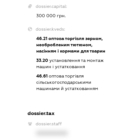
dossier.capital:
300 000 грн.
dossier.kveds:
46.21
оптова торгівля зерном,
необробленим тютюном,
насінням і кормами для тварин
33.20
установлення та монтаж
машин і устатковання
46.61
оптова торгівля
сільськогосподарськими
машинами й устаткованням
dossier.tax
dossier.staff
XXXXXXXXXX