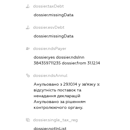
dossier.taxDebt
dossier.missingData
dossier.esvDebt
dossier.missingData
dossier.ndsPayer
dossier.yes
dossier.ndsInn
384359711235
dossier.from 31.12.14
dossier.ndsAnnul
Анульовано з 29.10.14 у зв'язку з:
вiдсутнiсть поставок та
ненадання декларацiй
Анульовано за рiшенням
контролюючого органу.
dossier.single_tax_reg
dossier.notInList