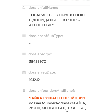
dossier.fullName:
ТОВАРИСТВО З ОБМЕЖЕНОЮ
ВІДПОВІДАЛЬНІСТЮ "ТОРГ-
АГРОСЕРВІС"
dossier.opfSubType:
-
dossier.edrpo:
38435970
dossier.regDate:
19.12.12
dossier.foundersAndBenef:
ЧАЙКА РУСЛАН ГЕОРГІЙОВИЧ
dossier.founderAddress
УКРАЇНА,
28200, КІРОВОГРАДСЬКА ОБЛ.,