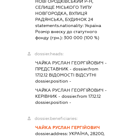
НОВГОРОДКІВСЬКИЙ Р-Н,
СЕЛИЩЕ МІСЬКОГО ТИПУ
НОВГОРОДКА, ВУЛИЦЯ
РАДЯНСЬКА, БУДИНОК 24
statements.nationality:
Україна
Розмір внеску до статутного
фонду (грн.):
300 000
(100 %)
dossier.heads:
ЧАЙКА РУСЛАН ГЕОРГІЙОВИЧ
-
ПРЕДСТАВНИК
- dossier.from
17.12.12
ВІДОМОСТІ ВІДСУТНІ
dossier.position -
ЧАЙКА РУСЛАН ГЕОРГІЙОВИЧ
-
КЕРІВНИК
- dossier.from 17.12.12
dossier.position -
dossier.beneficiaries:
ЧАЙКА РУСЛАН ГЕРГІЙОВИЧ
dossier.address:
УКРАЇНА, 28200,