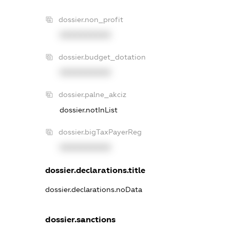
dossier.non_profit
XXXXXXXXXX
dossier.budget_dotation
XXXXXXXXXX
dossier.palne_akciz
dossier.notInList
dossier.bigTaxPayerReg
XXXXXXXXXX
dossier.declarations.title
dossier.declarations.noData
dossier.sanctions