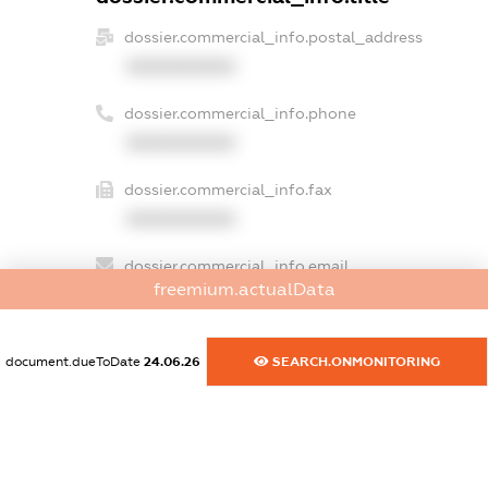
dossier.commercial_info.postal_address
XXXXXXXXXX
dossier.commercial_info.phone
XXXXXXXXXX
dossier.commercial_info.fax
XXXXXXXXXX
dossier.commercial_info.email
freemium.actualData
XXXXXXXXXX
dossier.commercial_info.website
document.dueToDate
24.06.26
SEARCH.ONMONITORING
XXXXXXXXXX
dossier.commercial_info.activity
XXXXXXXXXX