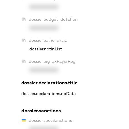
XXXXXXXXXX
dossier.budget_dotation
XXXXXXXXXX
dossier.palne_akciz
dossier.notInList
dossier.bigTaxPayerReg
XXXXXXXXXX
dossier.declarations.title
dossier.declarations.noData
dossier.sanctions
dossier.specSanctions