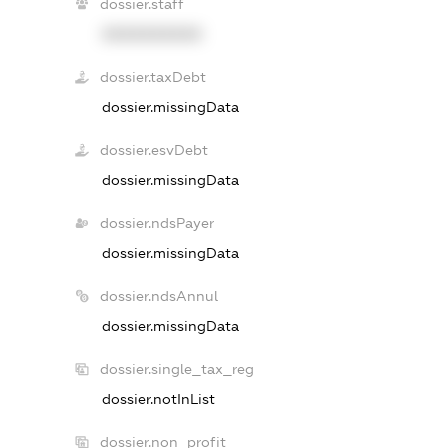
dossier.staff
XXXXXXXXXX
dossier.taxDebt
dossier.missingData
dossier.esvDebt
dossier.missingData
dossier.ndsPayer
dossier.missingData
dossier.ndsAnnul
dossier.missingData
dossier.single_tax_reg
dossier.notInList
dossier.non_profit