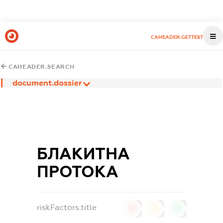
CAHEADER.GETTEST
CAHEADER.SEARCH
document.dossier
БЛАКИТНА
ПРОТОКА
riskFactors.title
0
0
0