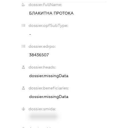
dossier.fullName:
БЛАКИТНА ПРОТОКА
dossier.opfSubType:
-
dossier.edrpo:
38436507
dossier.heads:
dossier.missingData
dossier.beneficiaries:
dossier.missingData
dossier.smida:
XXXXXXXXXX