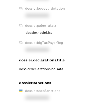
dossier.budget_dotation
XXXXXXXXXX
dossier.palne_akciz
dossier.notInList
dossier.bigTaxPayerReg
XXXXXXXXXX
dossier.declarations.title
dossier.declarations.noData
dossier.sanctions
dossier.specSanctions
XXXXXXXXXX