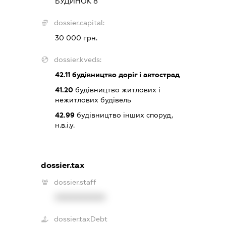
БУДИНОК 8
dossier.capital:
30 000 грн.
dossier.kveds:
42.11
будівництво доріг і автострад
41.20
будівництво житлових і
нежитлових будівель
42.99
будівництво інших споруд,
н.в.і.у.
dossier.tax
dossier.staff
XXXXXXXXXX
dossier.taxDebt