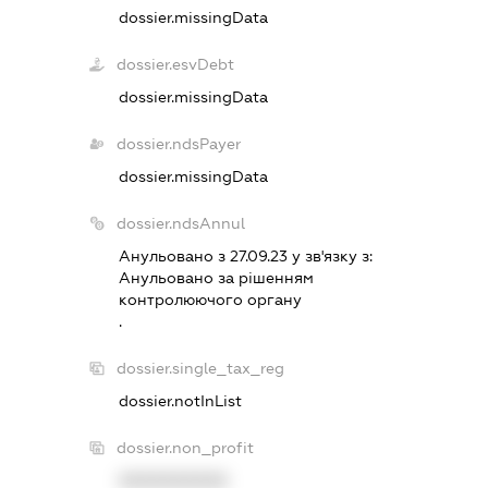
dossier.missingData
dossier.esvDebt
dossier.missingData
dossier.ndsPayer
dossier.missingData
dossier.ndsAnnul
Анульовано з 27.09.23 у зв'язку з:
Анульовано за рiшенням
контролюючого органу
.
dossier.single_tax_reg
dossier.notInList
dossier.non_profit
XXXXXXXXXX