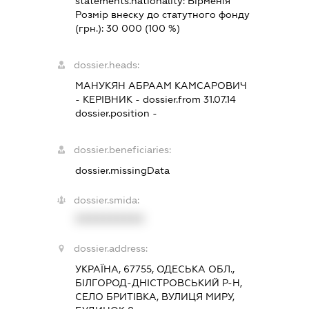
statements.nationality:
Вірменія
Розмір внеску до статутного фонду
(грн.):
30 000
(100 %)
dossier.heads:
МАНУКЯН АБРААМ КАМСАРОВИЧ
-
КЕРІВНИК
- dossier.from 31.07.14
dossier.position -
dossier.beneficiaries:
dossier.missingData
dossier.smida:
XXXXXXXXXX
dossier.address:
УКРАЇНА, 67755, ОДЕСЬКА ОБЛ.,
БІЛГОРОД-ДНІСТРОВСЬКИЙ Р-Н,
СЕЛО БРИТІВКА, ВУЛИЦЯ МИРУ,