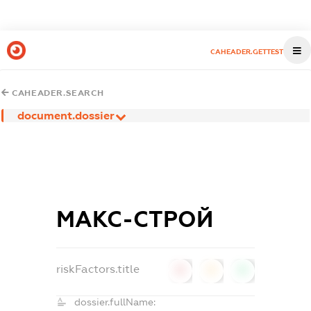
CAHEADER.GETTEST
CAHEADER.SEARCH
document.dossier
МАКС-СТРОЙ
riskFactors.title
0
0
0
dossier.fullName: