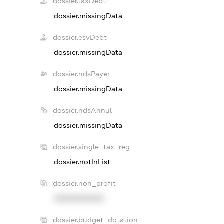
dossier.taxDebt
dossier.missingData
dossier.esvDebt
dossier.missingData
dossier.ndsPayer
dossier.missingData
dossier.ndsAnnul
dossier.missingData
dossier.single_tax_reg
dossier.notInList
dossier.non_profit
XXXXXXXXXX
dossier.budget_dotation