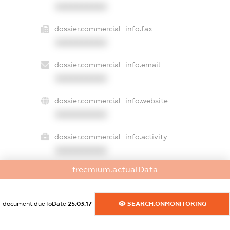
XXXXXXXXXX
dossier.commercial_info.fax
XXXXXXXXXX
dossier.commercial_info.email
XXXXXXXXXX
dossier.commercial_info.website
XXXXXXXXXX
dossier.commercial_info.activity
XXXXXXXXXX
freemium.actualData
freemium.exampleText_1
freemium.exampleText_2
document.dueToDate
25.03.17
SEARCH.ONMONITORING
freemium.anonymousPerSearch2