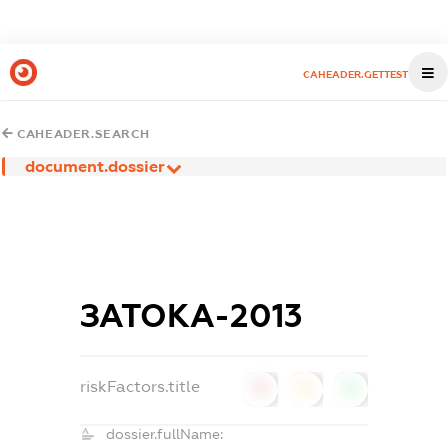
CAHEADER.GETTEST
CAHEADER.SEARCH
document.dossier
ЗАТОКА-2013
riskFactors.title
0
0
0
dossier.fullName: