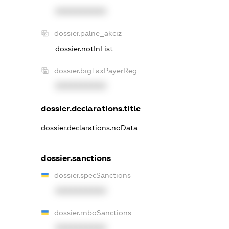
XXXXXXXXXX
dossier.palne_akciz
dossier.notInList
dossier.bigTaxPayerReg
XXXXXXXXXX
dossier.declarations.title
dossier.declarations.noData
dossier.sanctions
dossier.specSanctions
XXXXXXXXXX
dossier.rnboSanctions
XXXXXXXXXX