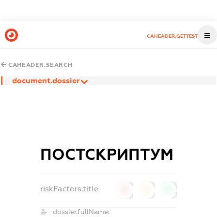
CAHEADER.GETTEST
CAHEADER.SEARCH
document.dossier
ПОСТСКРИПТУМ
riskFactors.title
0
0
0
dossier.fullName: