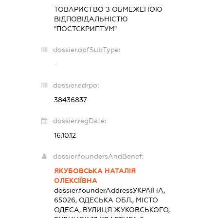
ТОВАРИСТВО З ОБМЕЖЕНОЮ
ВІДПОВІДАЛЬНІСТЮ
"ПОСТСКРИПТУМ"
dossier.opfSubType:
-
dossier.edrpo:
38436837
dossier.regDate:
16.10.12
dossier.foundersAndBenef:
ЯКУБОВСЬКА НАТАЛІЯ
ОЛЕКСІЇВНА
dossier.founderAddress
УКРАЇНА,
65026, ОДЕСЬКА ОБЛ., МІСТО
ОДЕСА, ВУЛИЦЯ ЖУКОВСЬКОГО,