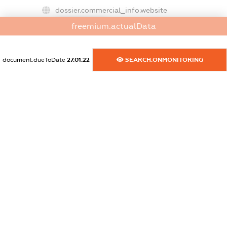
dossier.commercial_info.website
XXXXXXXXXX
freemium.actualData
dossier.commercial_info.activity
XXXXXXXXXX
document.dueToDate
27.01.22
SEARCH.ONMONITORING
freemium.exampleText_1
freemium.exampleText_2
freemium.anonymousPerSearch2
FREEMIUM.DETAILS
FREEMIUM.REGISTER