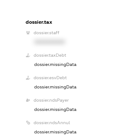
dossier.tax
dossier.staff
XXXXXXXXXX
dossier.taxDebt
dossier.missingData
dossier.esvDebt
dossier.missingData
dossier.ndsPayer
dossier.missingData
dossier.ndsAnnul
dossier.missingData