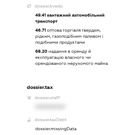
dossier.kveds:
49.41
вантажний автомобільний
транспорт
46.71
оптова торгівля твердим,
рідким, газоподібним паливом і
подібними продуктами
68.20
надання в оренду й
експлуатацію власного чи
орендованого нерухомого майна
dossier.tax
dossier.staff
XXXXXXXXXX
dossier.taxDebt
dossier.missingData