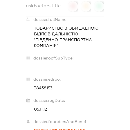
riskFactors.title
0
0
0
dossier.fullName:
ТОВАРИСТВО З ОБМЕЖЕНОЮ
ВІДПОВІДАЛЬНІСТЮ
"ПІВДЕННО-ТРАНСПОРТНА
КОМПАНІЯ"
dossier.opfSubType:
-
dossier.edrpo:
38438153
dossier.regDate:
05.11.12
dossier.foundersAndBenef: