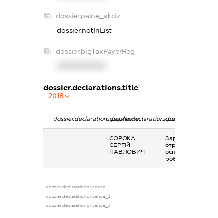
dossier.palne_akciz
dossier.notInList
dossier.bigTaxPayerReg
XXXXXXXXXX
dossier.declarations.title
2018
dossier.declarations.pepName
dossier.declarations.personName
dossier.declaratio
СОРОКА
Заробітна плата
СЕРГІЙ
отримана за
ПАВЛОВИЧ
основним місцем
роботи
dossier.declarations.license_1
dossier.declarations.license_2
dossier.declarations.license_3