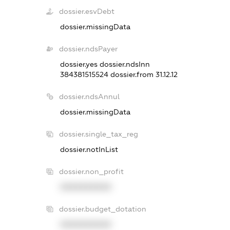
dossier.esvDebt
dossier.missingData
dossier.ndsPayer
dossier.yes
dossier.ndsInn
384381515524
dossier.from 31.12.12
dossier.ndsAnnul
dossier.missingData
dossier.single_tax_reg
dossier.notInList
dossier.non_profit
XXXXXXXXXX
dossier.budget_dotation
XXXXXXXXXX