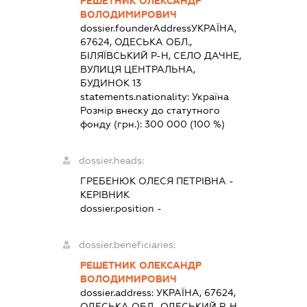
РЕШЕТНИК ОЛЕКСАНДР
ВОЛОДИМИРОВИЧ
dossier.founderAddress
УКРАЇНА,
67624, ОДЕСЬКА ОБЛ.,
БІЛЯЇВСЬКИЙ Р-Н, СЕЛО ДАЧНЕ,
ВУЛИЦЯ ЦЕНТРАЛЬНА,
БУДИНОК 13
statements.nationality:
Україна
Розмір внеску до статутного
фонду (грн.):
300 000
(100 %)
dossier.heads:
ГРЕБЕНЮК ОЛЕСЯ ПЕТРІВНА
-
КЕРІВНИК
dossier.position -
dossier.beneficiaries:
РЕШЕТНИК ОЛЕКСАНДР
ВОЛОДИМИРОВИЧ
dossier.address:
УКРАЇНА, 67624,
ОДЕСЬКА ОБЛ., ОДЕСЬКИЙ Р-Н,