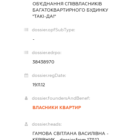
ОБ'ЄДНАННЯ СПІВВЛАСНИКІВ
БАГАТОКВАРТИРНОГО БУДИНКУ
"ТАКІ-ДА!"
dossier.opfSubType:
-
dossier.edrpo:
38438970
dossier.regDate:
19.11.12
dossier.foundersAndBenef:
ВЛАСНИКИ КВАРТИР
dossier.heads:
ГАМОВА СВІТЛАНА ВАСИЛІВНА
-
КЕРІВНИК
- dossier.from 17.11.12