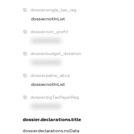
dossier.single_tax_reg
dossier.notInList
dossier.non_profit
XXXXXXXXXX
dossier.budget_dotation
XXXXXXXXXX
dossier.palne_akciz
dossier.notInList
dossier.bigTaxPayerReg
XXXXXXXXXX
dossier.declarations.title
dossier.declarations.noData