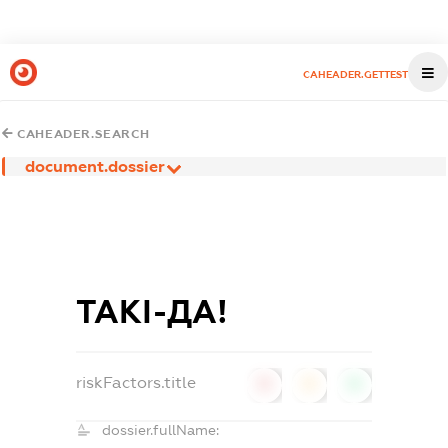
CAHEADER.GETTEST
CAHEADER.SEARCH
document.dossier
ТАКІ-ДА!
riskFactors.title
0
0
0
dossier.fullName: