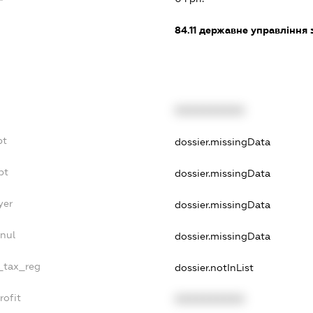
84.11
державне управління 
XXXXXXXXXX
bt
dossier.missingData
bt
dossier.missingData
yer
dossier.missingData
nul
dossier.missingData
e_tax_reg
dossier.notInList
rofit
XXXXXXXXXX