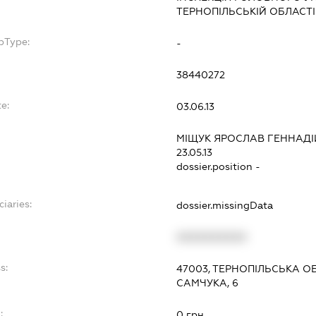
ТЕРНОПІЛЬСЬКІЙ ОБЛАСТІ
bType:
-
38440272
e:
03.06.13
МІЩУК ЯРОСЛАВ ГЕННАД
23.05.13
dossier.position -
iaries:
dossier.missingData
XXXXXXXXXX
s:
47003, ТЕРНОПІЛЬСЬКА ОБ
САМЧУКА, 6
:
0 грн.