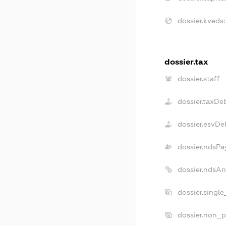
dossier.kveds:
dossier.tax
dossier.staff
dossier.taxDe
dossier.esvDe
dossier.ndsPa
dossier.ndsAn
dossier.singl
dossier.non_p