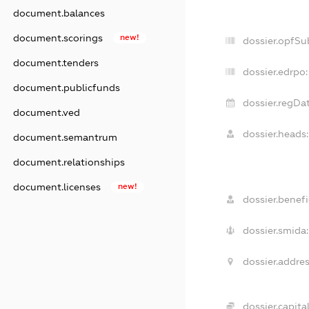
document.balances
document.scorings
new!
dossier.opfSu
document.tenders
dossier.edrpo:
document.publicfunds
dossier.regDat
document.ved
dossier.heads:
document.semantrum
document.relationships
document.licenses
new!
dossier.benefic
dossier.smida:
dossier.addres
dossier.capital