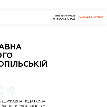
caHeader.contact
CAHEADER.GETTEST
0 (800) 210 102
ЖАВНА
ОГО
ОПІЛЬСЬКІЙ
0
0
А ДЕРЖАВНА ПОДАТКОВА
РАВЛІННЯ МІНДОХОДІВ У