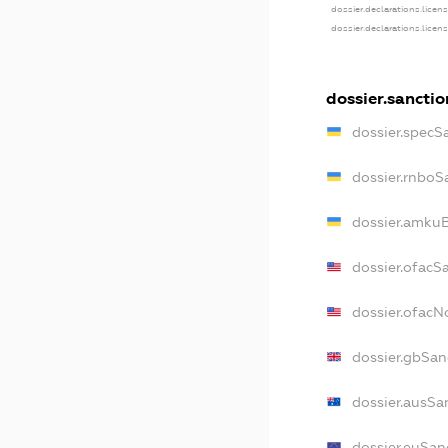
dossier.declarations.licen
dossier.declarations.licen
dossier.sanctio
dossier.specS
dossier.rnboS
dossier.amkuB
dossier.ofacS
dossier.ofac
dossier.gbSan
dossier.ausSa
dossier.euSan