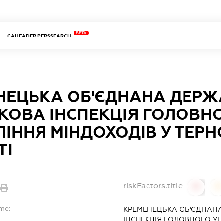
BETA
CAHEADER.PERSSEARCH
НЕЦЬКА ОБ'ЄДНАНА ДЕР
КОВА ІНСПЕКЦІЯ ГОЛОВН
ІННЯ МІНДОХОДІВ У ТЕРН
ТІ
riskFactors.title
0
ame:
КРЕМЕНЕЦЬКА ОБ'ЄДНАН
ІНСПЕКЦІЯ ГОЛОВНОГО УП