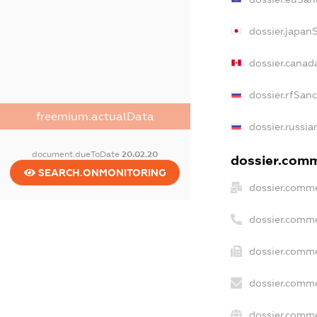
dossier.japan
dossier.canad
dossier.rfSan
freemium.actualData
dossier.russia
document.dueToDate
20.02.20
dossier.comme
SEARCH.ONMONITORING
dossier.comme
dossier.comme
dossier.comme
dossier.comme
dossier.comme