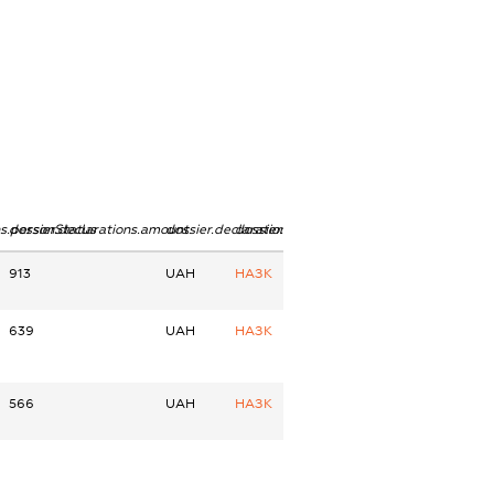
ns.personStatus
dossier.declarations.amount
dossier.declarations.currency
dossier.declarations.source
913
UAH
НАЗК
639
UAH
НАЗК
566
UAH
НАЗК