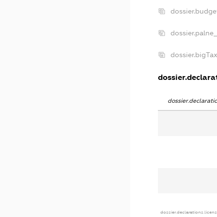
dossier.budge
dossier.palne
dossier.bigTa
dossier.declarat
dossier.declarat
dossier.declarations.licen