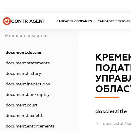
CONTR AGENT
CAHEADER.COMPANIES
CAHEADER.PERSONS
CAHEADER.SEARCH
document.dossier
КРЕМЕ
document.statements
ПОДАТ
document.history
УПРАВЛ
document.inspections
ОБЛАС
document.bankruptcy
document.court
dossier.title
document.taxdebts
dossier.fullN
document.enforcements