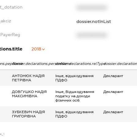
t_dotation
XXXXXXXXXX
_akciz
dossier.notInList
xPayerReg
XXXXXXXXXX
ions.title
2018
ions.pepName
dossier.declarations.personName
dossier.declarations.relType
dossier.declaratio
АНТОНЮК НАДІЯ
Інше, відшкодування
Декларант
ПЕТРІВНА
ПДФО
ДОВГУШКО НАДІЯ
Інше, Відшкодування
Декларант
МАКСИМІВНА
податку на доходи
фізичних осіб
ЗУБКЕВИЧ НАДІЯ
Інше, відшкодування
Декларант
ГРИГОРІВНА
ПДФО
se_1