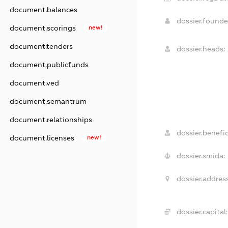
document.balances
dossier.found
document.scorings
new!
document.tenders
dossier.heads:
document.publicfunds
document.ved
document.semantrum
document.relationships
dossier.benefic
document.licenses
new!
dossier.smida:
dossier.address
dossier.capital: