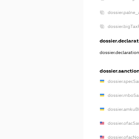
dossier.palne_
dossier.bigTa
dossier.declarat
dossier.declaratio
dossier.sanctio
dossier.specSa
dossier.rnboSa
dossier.amkuBl
dossier.ofacSa
dossier.ofacN