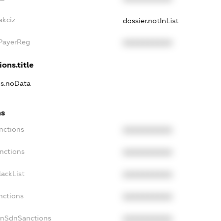
akciz
dossier.notInList
xPayerReg
XXXXXXXXXX
ions.title
ns.noData
ns
nctions
XXXXXXXXXX
nctions
XXXXXXXXXX
ackList
XXXXXXXXXX
nctions
XXXXXXXXXX
onSdnSanctions
XXXXXXXXXX