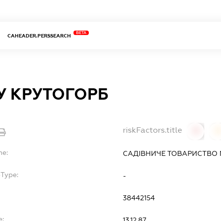
BETA
CAHEADER.PERSSEARCH
У КРУТОГОРБ
riskFactors.title
0
0
me:
САДІВНИЧЕ ТОВАРИСТВО 
bType:
-
38442154
e:
13.12.87