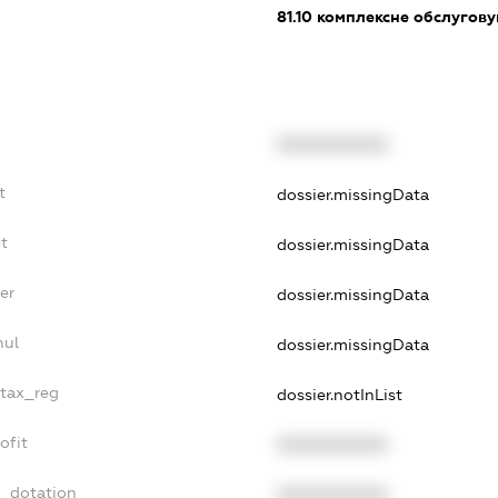
81.10
комплексне обслуговув
XXXXXXXXXX
t
dossier.missingData
t
dossier.missingData
er
dossier.missingData
nul
dossier.missingData
_tax_reg
dossier.notInList
ofit
XXXXXXXXXX
t_dotation
XXXXXXXXXX