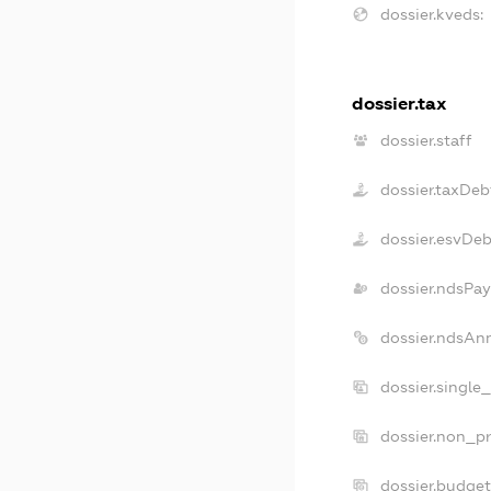
dossier.kveds:
dossier.tax
dossier.staff
dossier.taxDeb
dossier.esvDeb
dossier.ndsPay
dossier.ndsAn
dossier.single
dossier.non_pr
dossier.budge