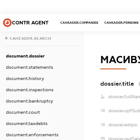
CONTR AGENT
CAHEADER.COMPANIES
CAHEADER.PERSONS
CAHEADER.SEARCH
document.dossier
МАСИВ
document.statements
document.history
dossier.title
document.inspections
dossier.fullNa
document.bankruptcy
dossier.opfSu
document.court
document.taxdebts
dossier.edrpo:
document.enforcements
dossier.regDat