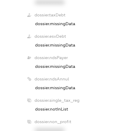
XXXXXXXXXX
dossier.taxDebt
dossier.missingData
dossier.esvDebt
dossier.missingData
dossier.ndsPayer
dossier.missingData
dossier.ndsAnnul
dossier.missingData
dossier.single_tax_reg
dossier.notInList
dossier.non_profit
XXXXXXXXXX