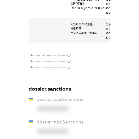
СЕРГІЙ
отримана за
ВОЛОДИМИРОВИЧ
основним місцем
роботи
КОЛОМІЄЦЬ
Заробітна плата
НЕЛЯ
отримана за
МИХАЙЛІВНА
основним місцем
роботи
dossier.declarations.license_1
dossier.declarations.license_2
dossier.declarations.license_3
dossier.sanctions
dossier.specSanctions
XXXXXXXXXX
dossier.rnboSanctions
XXXXXXXXXX