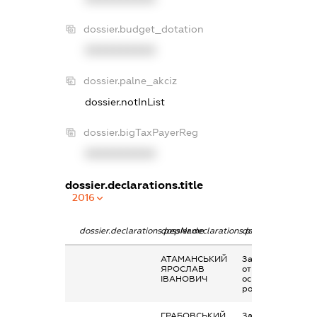
dossier.budget_dotation
XXXXXXXXXX
dossier.palne_akciz
dossier.notInList
dossier.bigTaxPayerReg
XXXXXXXXXX
dossier.declarations.title
2016
dossier.declarations.pepName
dossier.declarations.personName
dossier.declaratio
АТАМАНСЬКИЙ
Заробітна плата
ЯРОСЛАВ
отримана за
ІВАНОВИЧ
основним місцем
роботи
ГРАБОВСЬКИЙ
Заробітна плата