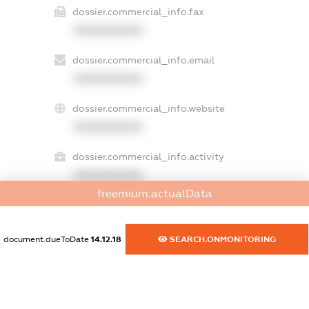
dossier.commercial_info.fax
XXXXXXXXXX
dossier.commercial_info.email
XXXXXXXXXX
dossier.commercial_info.website
XXXXXXXXXX
dossier.commercial_info.activity
XXXXXXXXXX
freemium.actualData
freemium.exampleText_1
document.dueToDate
14.12.18
SEARCH.ONMONITORING
freemium.exampleText_2
freemium.anonymousPerSearch2
FREEMIUM.DETAILS
FREEMIUM.REGISTER