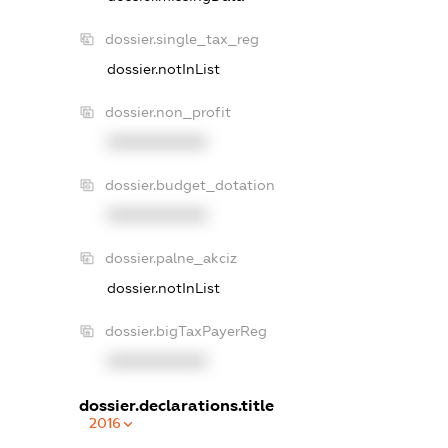
dossier.single_tax_reg
dossier.notInList
dossier.non_profit
XXXXXXXXXX
dossier.budget_dotation
XXXXXXXXXX
dossier.palne_akciz
dossier.notInList
dossier.bigTaxPayerReg
XXXXXXXXXX
dossier.declarations.title
2016