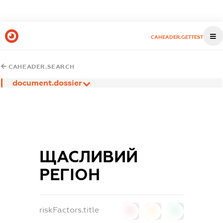
CAHEADER.GETTEST
CAHEADER.SEARCH
document.dossier
ЩАСЛИВИЙ
РЕГІОН
riskFactors.title
0
0
0