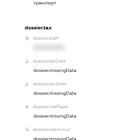
транспорт
dossier.tax
dossier.staff
XXXXXXXXXX
dossier.taxDebt
dossier.missingData
dossier.esvDebt
dossier.missingData
dossier.ndsPayer
dossier.missingData
dossier.ndsAnnul
dossier.missingData