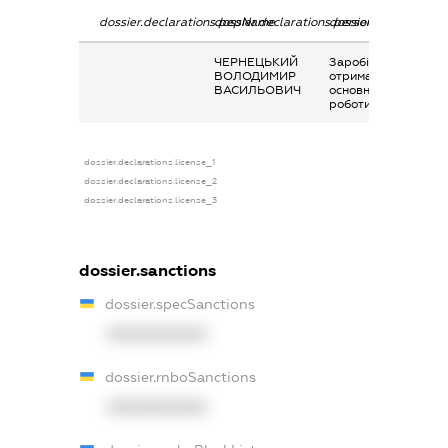
dossier.declarations.pepName
dossier.declarations.personName
dossier.declarations
ЧЕРНЕЦЬКИЙ
Заробітна плата
ВОЛОДИМИР
отримана за
ВАСИЛЬОВИЧ
основним місцем
роботи
dossier.declarations.license_1
dossier.declarations.license_2
dossier.declarations.license_3
dossier.sanctions
dossier.specSanctions
XXXXXXXXXX
dossier.rnboSanctions
XXXXXXXXXX