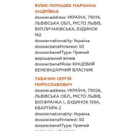
БІЛИК-ТОМАШЕК МАРІАННА
АНДРІЇВНА
dossier.address:
УКРАЇНА, 79014,
ЛЬВІВСЬКА ОБЛ., МІСТО ЛЬВІВ,
ВУЛ.ЛИЧАКІВСЬКА, БУДИНОК
142
dossier.nationality:
Україна
dossier.benefInterest:
50
dossier.benefType:
Прямий
вирішальний вплив
dossier.benefRole:
КІНЦЕВИЙ
БЕНЕФІЦІАРНИЙ ВЛАСНИК
ТАБАЧИН СЕРГІЙ
МИРОСЛАВОВИЧ
dossier.address:
УКРАЇНА, 79026,
ЛЬВІВСЬКА ОБЛ., МІСТО ЛЬВІВ,
ВУЛ.ФРАНКА І., БУДИНОК 159А,
КВАРТИРА 2
dossier.nationality:
Україна
dossier.benefInterest:
50
dossier.benefType:
Прямий