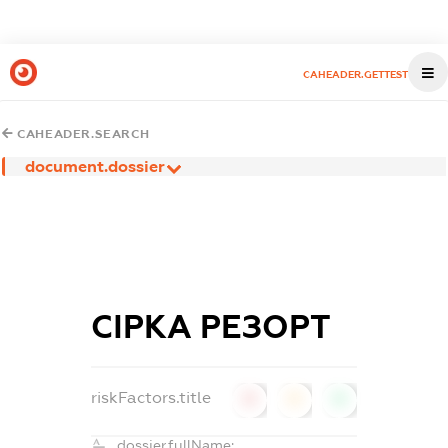
CAHEADER.GETTEST
CAHEADER.SEARCH
document.dossier
СІРКА РЕЗОРТ
riskFactors.title
0
0
0
dossier.fullName: