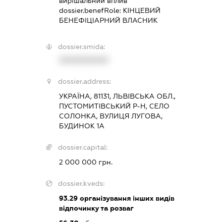
вирішальний вплив
dossier.benefRole:
КІНЦЕВИЙ
БЕНЕФІЦІАРНИЙ ВЛАСНИК
dossier.smida:
XXXXXXXXXX
dossier.address:
УКРАЇНА, 81131, ЛЬВІВСЬКА ОБЛ.,
ПУСТОМИТІВСЬКИЙ Р-Н, СЕЛО
СОЛОНКА, ВУЛИЦЯ ЛУГОВА,
БУДИНОК 1А
dossier.capital:
2 000 000 грн.
dossier.kveds:
93.29
організування інших видів
відпочинку та розваг