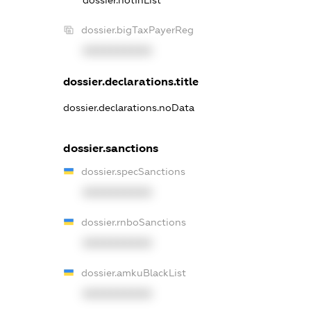
dossier.bigTaxPayerReg
XXXXXXXXXX
dossier.declarations.title
dossier.declarations.noData
dossier.sanctions
dossier.specSanctions
XXXXXXXXXX
dossier.rnboSanctions
XXXXXXXXXX
dossier.amkuBlackList
XXXXXXXXXX