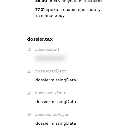
56.30
обслуговування напоями
77.21
прокат товарів для спорту
та відпочинку
dossier.tax
dossier.staff
XXXXXXXXXX
dossier.taxDebt
dossier.missingData
dossier.esvDebt
dossier.missingData
dossier.ndsPayer
dossier.missingData