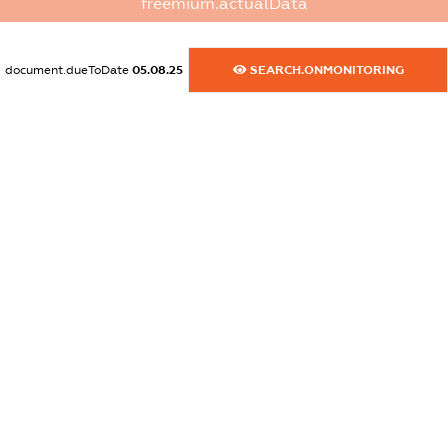
freemium.actualData
dossier.commercial_info.email
XXXXXXXXXX
document.dueToDate
05.08.25
SEARCH.ONMONITORING
dossier.commercial_info.website
XXXXXXXXXX
dossier.commercial_info.activity
XXXXXXXXXX
freemium.exampleText_1
freemium.exampleText_2
freemium.anonymousPerSearch2
FREEMIUM.DETAILS
FREEMIUM.REGISTER