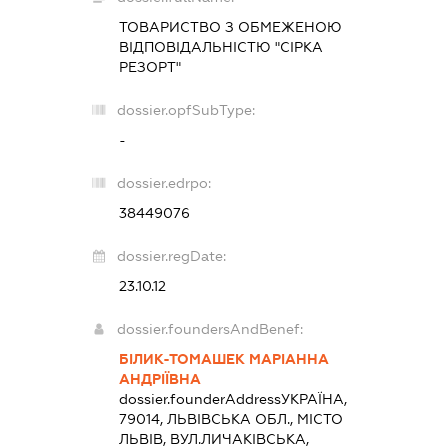
ТОВАРИСТВО З ОБМЕЖЕНОЮ
ВІДПОВІДАЛЬНІСТЮ "СІРКА
РЕЗОРТ"
dossier.opfSubType:
-
dossier.edrpo:
38449076
dossier.regDate:
23.10.12
dossier.foundersAndBenef:
БІЛИК-ТОМАШЕК МАРІАННА
АНДРІЇВНА
dossier.founderAddress
УКРАЇНА,
79014, ЛЬВІВСЬКА ОБЛ., МІСТО
ЛЬВІВ, ВУЛ.ЛИЧАКІВСЬКА,