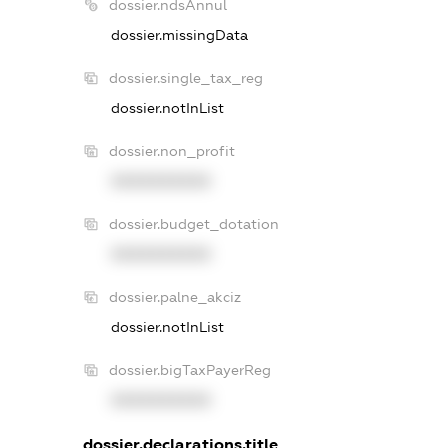
dossier.ndsAnnul
dossier.missingData
dossier.single_tax_reg
dossier.notInList
dossier.non_profit
XXXXXXXXXX
dossier.budget_dotation
XXXXXXXXXX
dossier.palne_akciz
dossier.notInList
dossier.bigTaxPayerReg
XXXXXXXXXX
dossier.declarations.title