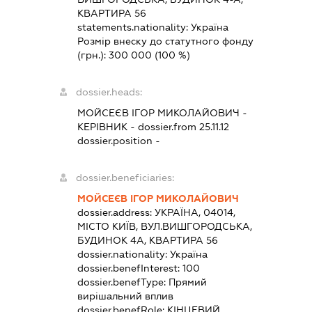
КВАРТИРА 56
statements.nationality:
Україна
Розмір внеску до статутного фонду
(грн.):
300 000
(100 %)
dossier.heads:
МОЙСЕЄВ ІГОР МИКОЛАЙОВИЧ
-
КЕРІВНИК
- dossier.from 25.11.12
dossier.position -
dossier.beneficiaries:
МОЙСЕЄВ ІГОР МИКОЛАЙОВИЧ
dossier.address:
УКРАЇНА, 04014,
МІСТО КИЇВ, ВУЛ.ВИШГОРОДСЬКА,
БУДИНОК 4А, КВАРТИРА 56
dossier.nationality:
Україна
dossier.benefInterest:
100
dossier.benefType:
Прямий
вирішальний вплив
dossier.benefRole:
КІНЦЕВИЙ