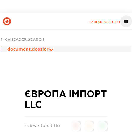
CAHEADER.GETTEST
CAHEADER.SEARCH
document.dossier
ЄВРОПА ІМПОРТ
LLC
riskFactors.title
0
0
0