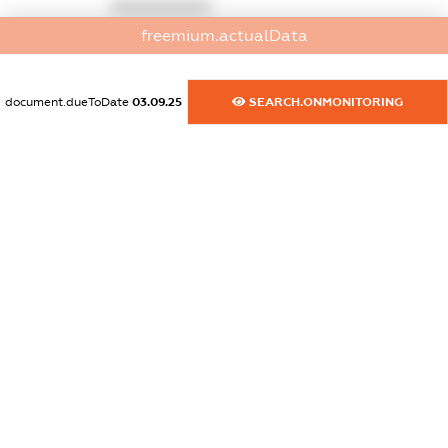
XXXXXXXXXX
freemium.actualData
dossier.commercial_info.activity
XXXXXXXXXX
document.dueToDate
03.09.25
SEARCH.ONMONITORING
freemium.exampleText_1
freemium.exampleText_2
freemium.anonymousPerSearch2
FREEMIUM.DETAILS
FREEMIUM.REGISTER