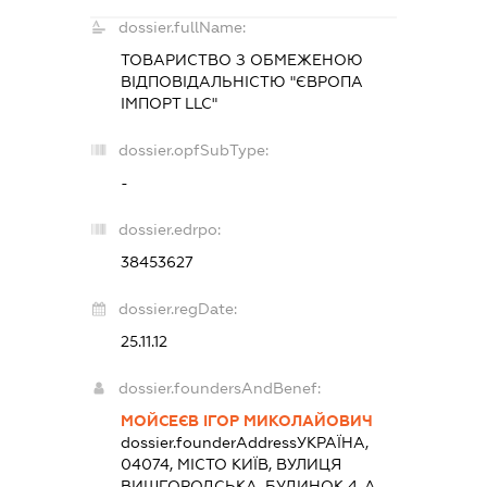
dossier.fullName:
ТОВАРИСТВО З ОБМЕЖЕНОЮ
ВІДПОВІДАЛЬНІСТЮ "ЄВРОПА
ІМПОРТ LLC"
dossier.opfSubType:
-
dossier.edrpo:
38453627
dossier.regDate:
25.11.12
dossier.foundersAndBenef:
МОЙСЕЄВ ІГОР МИКОЛАЙОВИЧ
dossier.founderAddress
УКРАЇНА,
04074, МІСТО КИЇВ, ВУЛИЦЯ
ВИШГОРОДСЬКА, БУДИНОК 4-А,