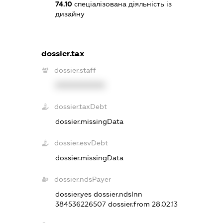
74.10
спеціалізована діяльність із
дизайну
dossier.tax
dossier.staff
XXXXXXXXXX
dossier.taxDebt
dossier.missingData
dossier.esvDebt
dossier.missingData
dossier.ndsPayer
dossier.yes
dossier.ndsInn
384536226507
dossier.from 28.02.13