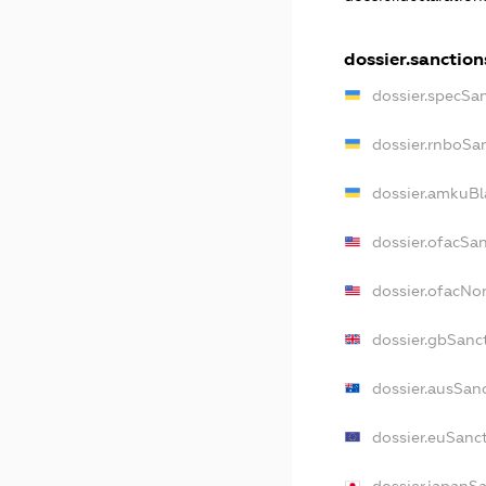
dossier.sanction
dossier.specSa
dossier.rnboSa
dossier.amkuBl
dossier.ofacSa
dossier.ofacN
dossier.gbSanc
dossier.ausSan
dossier.euSanc