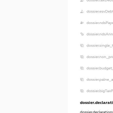
dossier.esvDeb
dossier.ndsPay
dossier.ndsAnn
dossier.single
dossier.non_pr
dossier.budget
dossier.palne_a
dossier.bigTax
dossier.declarati
dossier.declaratio