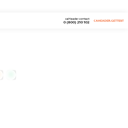
caHeader.contact
CAHEADER.GETTEST
0 (800) 210 102
0