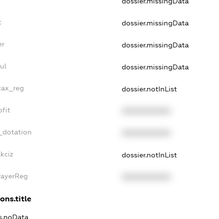
dossier.missingData
t
dossier.missingData
er
dossier.missingData
ul
dossier.missingData
_tax_reg
dossier.notInList
ofit
XXXXXXXXXX
_dotation
XXXXXXXXXX
kciz
dossier.notInList
PayerReg
XXXXXXXXXX
ons.title
ns.noData