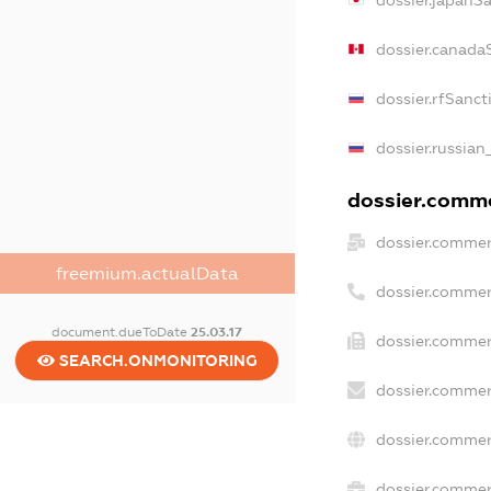
dossier.japanS
dossier.canada
dossier.rfSanct
dossier.russian
dossier.commer
dossier.commer
freemium.actualData
dossier.commer
document.dueToDate
25.03.17
dossier.commer
SEARCH.ONMONITORING
dossier.commer
dossier.commer
dossier.commerc