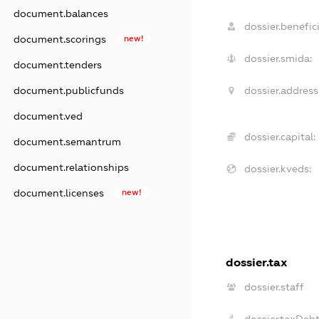
document.balances
dossier.benefici
document.scorings
new!
dossier.smida:
document.tenders
document.publicfunds
dossier.address
document.ved
dossier.capital:
document.semantrum
document.relationships
dossier.kveds:
document.licenses
new!
dossier.tax
dossier.staff
dossier.taxDeb