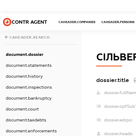
CONTR AGENT
CAHEADER.COMPANIES
CAHEADER.PERSONS
CAHEADER.SEARCH
СІЛЬВЕ
document.dossier
document.statements
document.history
dossier.title
document.inspections
dossier.fullNam
document.bankruptcy
dossier.opfSub
document.court
document.taxdebts
dossier.edrpo:
document.enforcements
dossier.heads: