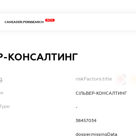
BETA
CAHEADER.PERSSEARCH
Р-КОНСАЛТИНГ
riskFactors.title
0
0
e:
СІЛЬВЕР-КОНСАЛТИНГ
Type:
-
38457034
dossier.missingData