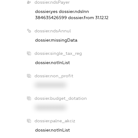
dossier.ndsPayer
dossier.yes
dossier.ndsInn
384635426599
dossier.from 31.12.12
dossier.ndsAnnul
dossier.missingData
dossier.single_tax_reg
dossier.notInList
dossier.non_profit
XXXXXXXXXX
dossier.budget_dotation
XXXXXXXXXX
dossier.palne_akciz
dossier.notInList