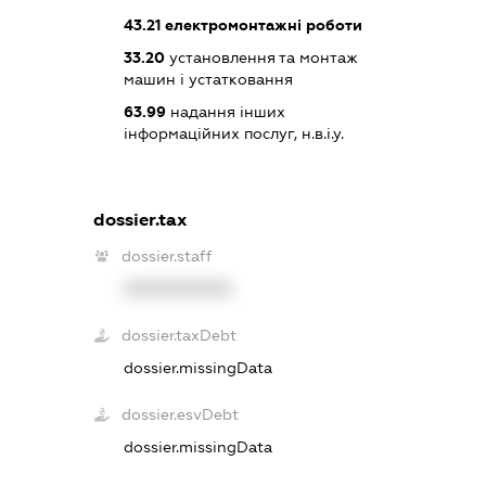
43.21
електромонтажні роботи
33.20
установлення та монтаж
машин і устатковання
63.99
надання інших
інформаційних послуг, н.в.і.у.
dossier.tax
dossier.staff
XXXXXXXXXX
dossier.taxDebt
dossier.missingData
dossier.esvDebt
dossier.missingData