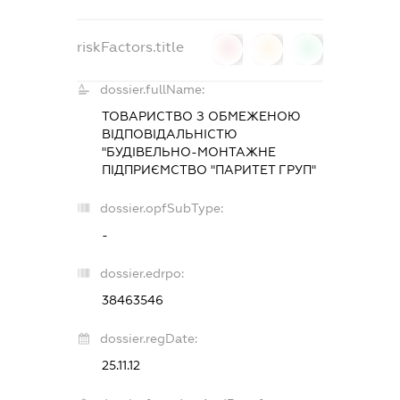
riskFactors.title
0
0
0
dossier.fullName:
ТОВАРИСТВО З ОБМЕЖЕНОЮ
ВІДПОВІДАЛЬНІСТЮ
"БУДІВЕЛЬНО-МОНТАЖНЕ
ПІДПРИЄМСТВО "ПАРИТЕТ ГРУП"
dossier.opfSubType:
-
dossier.edrpo:
38463546
dossier.regDate:
25.11.12