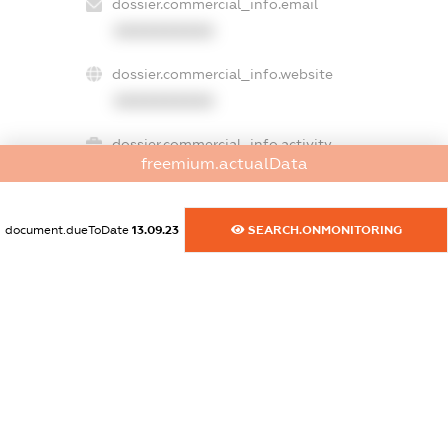
dossier.commercial_info.email
XXXXXXXXXX
dossier.commercial_info.website
XXXXXXXXXX
dossier.commercial_info.activity
freemium.actualData
XXXXXXXXXX
document.dueToDate
13.09.23
SEARCH.ONMONITORING
freemium.exampleText_1
freemium.exampleText_2
freemium.anonymousPerSearch2
FREEMIUM.DETAILS
FREEMIUM.REGISTER