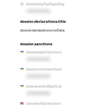
dossier.bigTaxPayerReg
XXXXXXXXXX
dossier.declarations.title
dossier.declarations.noData
dossier.sanctions
dossier.specSanctions
XXXXXXXXXX
dossier.rnboSanctions
XXXXXXXXXX
dossier.amkuBlackList
XXXXXXXXXX
dossier.ofacSanctions