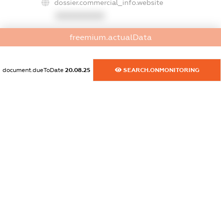
dossier.commercial_info.website
XXXXXXXXXX
dossier.commercial_info.activity
freemium.actualData
XXXXXXXXXX
document.dueToDate
20.08.25
SEARCH.ONMONITORING
freemium.exampleText_1
freemium.exampleText_2
freemium.anonymousPerSearch2
FREEMIUM.DETAILS
FREEMIUM.REGISTER