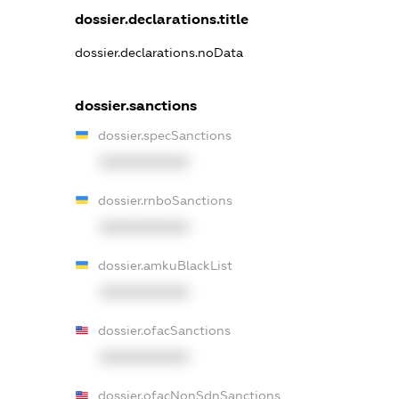
dossier.declarations.title
dossier.declarations.noData
dossier.sanctions
dossier.specSanctions
XXXXXXXXXX
dossier.rnboSanctions
XXXXXXXXXX
dossier.amkuBlackList
XXXXXXXXXX
dossier.ofacSanctions
XXXXXXXXXX
dossier.ofacNonSdnSanctions