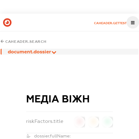
CAHEADER.GETTEST
CAHEADER.SEARCH
document.dossier
МЕДІА ВІЖН
riskFactors.title
0
0
0
dossier.fullName: