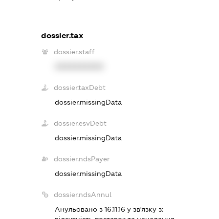
dossier.tax
dossier.staff
XXXXXXXXXX
dossier.taxDebt
dossier.missingData
dossier.esvDebt
dossier.missingData
dossier.ndsPayer
dossier.missingData
dossier.ndsAnnul
Анульовано з 16.11.16 у зв'язку з: