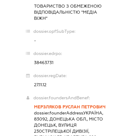
ТОВАРИСТВО З ОБМЕЖЕНОЮ
ВІДПОВІДАЛЬНІСТЮ "МЕДІА
ВІЖН"
dossier.opfSubType:
-
dossier.edrpo:
38463731
dossier.regDate:
27.11.12
dossier.foundersAndBenef:
МЕРЗЛЯКОВ РУСЛАН ПЕТРОВИЧ
dossier.founderAddress
УКРАЇНА,
83092, ДОНЕЦЬКА ОБЛ., МІСТО
ДОНЕЦЬК, ВУЛИЦЯ
230СТРІЛЕЦЬКОЇ ДИВІЗІЇ,