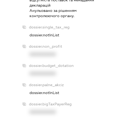
вiдсутнiсть поставок та ненадання
декларацiй
Анульовано за рiшенням
контролюючого органу.
dossier.single_tax_reg
dossier.notInList
dossier.non_profit
XXXXXXXXXX
dossier.budget_dotation
XXXXXXXXXX
dossier.palne_akciz
dossier.notInList
dossier.bigTaxPayerReg
XXXXXXXXXX