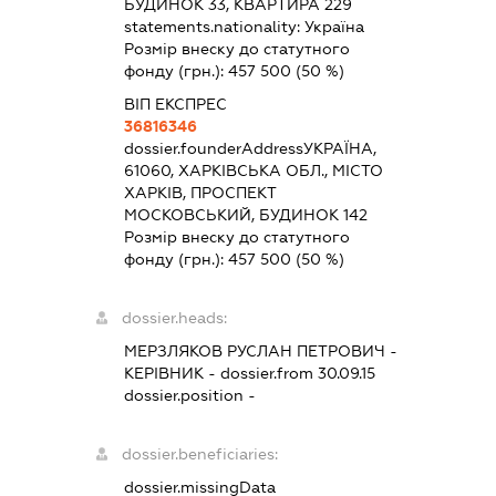
БУДИНОК 33, КВАРТИРА 229
statements.nationality:
Україна
Розмір внеску до статутного
фонду (грн.):
457 500
(50 %)
ВІП ЕКСПРЕС
36816346
dossier.founderAddress
УКРАЇНА,
61060, ХАРКІВСЬКА ОБЛ., МІСТО
ХАРКІВ, ПРОСПЕКТ
МОСКОВСЬКИЙ, БУДИНОК 142
Розмір внеску до статутного
фонду (грн.):
457 500
(50 %)
dossier.heads:
МЕРЗЛЯКОВ РУСЛАН ПЕТРОВИЧ
-
КЕРІВНИК
- dossier.from 30.09.15
dossier.position -
dossier.beneficiaries:
dossier.missingData