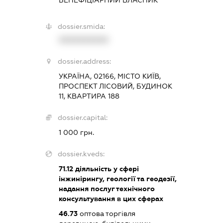
dossier.smida:
XXXXXXXXXX
dossier.address:
УКРАЇНА, 02166, МІСТО КИЇВ,
ПРОСПЕКТ ЛІСОВИЙ, БУДИНОК
11, КВАРТИРА 188
dossier.capital:
1 000 грн.
dossier.kveds:
71.12
діяльність у сфері
інжинірингу, геології та геодезії,
надання послуг технічного
консультування в цих сферах
46.73
оптова торгівля