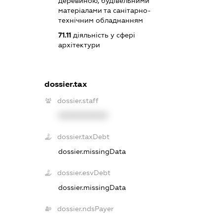
деревиною, будівельними
матеріалами та санітарно-
технічним обладнанням
71.11
діяльність у сфері
архітектури
dossier.tax
dossier.staff
XXXXXXXXXX
dossier.taxDebt
dossier.missingData
dossier.esvDebt
dossier.missingData
dossier.ndsPayer