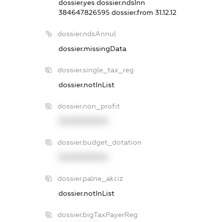
dossier.yes
dossier.ndsInn
384647826595
dossier.from 31.12.12
dossier.ndsAnnul
dossier.missingData
dossier.single_tax_reg
dossier.notInList
dossier.non_profit
XXXXXXXXXX
dossier.budget_dotation
XXXXXXXXXX
dossier.palne_akciz
dossier.notInList
dossier.bigTaxPayerReg