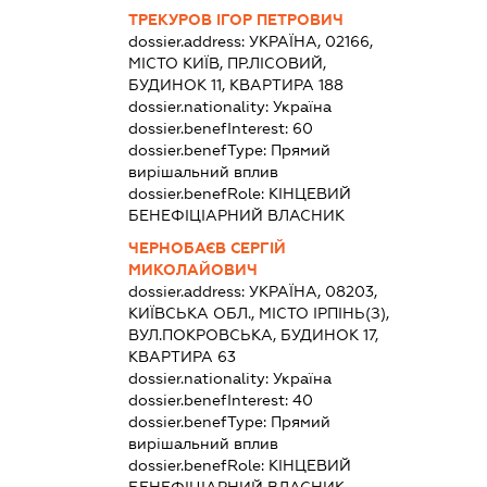
ТРЕКУРОВ ІГОР ПЕТРОВИЧ
dossier.address:
УКРАЇНА, 02166,
МІСТО КИЇВ, ПР.ЛІСОВИЙ,
БУДИНОК 11, КВАРТИРА 188
dossier.nationality:
Україна
dossier.benefInterest:
60
dossier.benefType:
Прямий
вирішальний вплив
dossier.benefRole:
КІНЦЕВИЙ
БЕНЕФІЦІАРНИЙ ВЛАСНИК
ЧЕРНОБАЄВ СЕРГІЙ
МИКОЛАЙОВИЧ
dossier.address:
УКРАЇНА, 08203,
КИЇВСЬКА ОБЛ., МІСТО ІРПІНЬ(З),
ВУЛ.ПОКРОВСЬКА, БУДИНОК 17,
КВАРТИРА 63
dossier.nationality:
Україна
dossier.benefInterest:
40
dossier.benefType:
Прямий
вирішальний вплив
dossier.benefRole:
КІНЦЕВИЙ
БЕНЕФІЦІАРНИЙ ВЛАСНИК