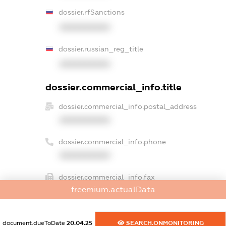
dossier.rfSanctions
XXXXXXXXXX
dossier.russian_reg_title
XXXXXXXXXX
dossier.commercial_info.title
dossier.commercial_info.postal_address
XXXXXXXXXX
dossier.commercial_info.phone
XXXXXXXXXX
dossier.commercial_info.fax
freemium.actualData
XXXXXXXXXX
dossier.commercial_info.email
document.dueToDate
20.04.25
SEARCH.ONMONITORING
XXXXXXXXXX