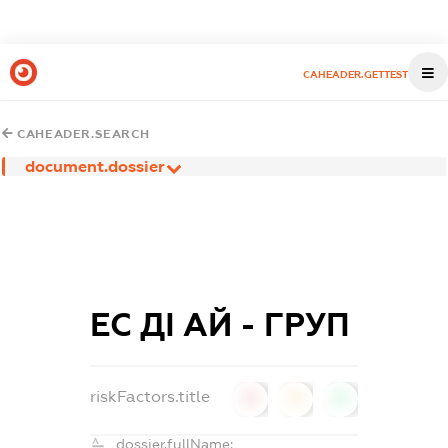
CAHEADER.GETTEST
CAHEADER.SEARCH
document.dossier
ЕС ДІ АЙ - ГРУП
riskFactors.title
0
0
0
dossier.fullName: