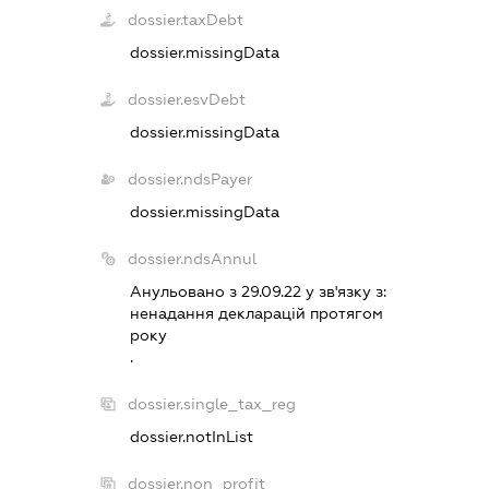
dossier.taxDebt
dossier.missingData
dossier.esvDebt
dossier.missingData
dossier.ndsPayer
dossier.missingData
dossier.ndsAnnul
Анульовано з 29.09.22 у зв'язку з:
ненадання декларацiй протягом
року
.
dossier.single_tax_reg
dossier.notInList
dossier.non_profit