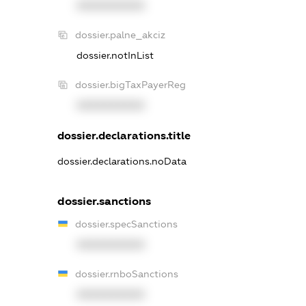
XXXXXXXXXX
dossier.palne_akciz
dossier.notInList
dossier.bigTaxPayerReg
XXXXXXXXXX
dossier.declarations.title
dossier.declarations.noData
dossier.sanctions
dossier.specSanctions
XXXXXXXXXX
dossier.rnboSanctions
XXXXXXXXXX