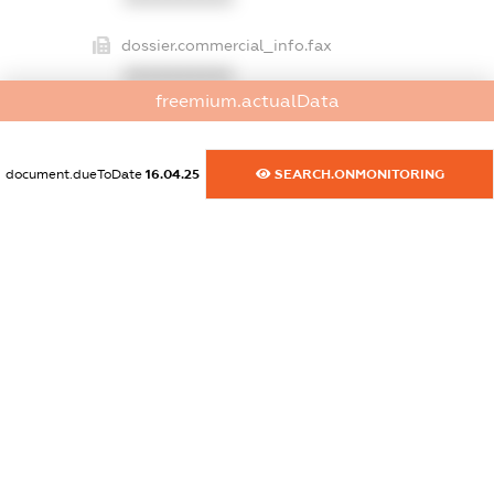
dossier.commercial_info.fax
XXXXXXXXXX
freemium.actualData
dossier.commercial_info.email
XXXXXXXXXX
document.dueToDate
16.04.25
SEARCH.ONMONITORING
dossier.commercial_info.website
XXXXXXXXXX
dossier.commercial_info.activity
XXXXXXXXXX
freemium.exampleText_1
freemium.exampleText_2
freemium.anonymousPerSearch2
FREEMIUM.DETAILS