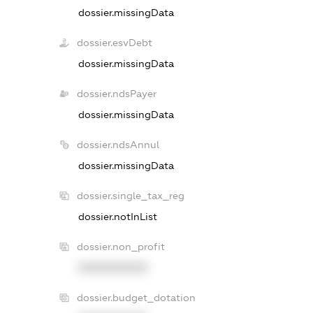
dossier.missingData
dossier.esvDebt
dossier.missingData
dossier.ndsPayer
dossier.missingData
dossier.ndsAnnul
dossier.missingData
dossier.single_tax_reg
dossier.notInList
dossier.non_profit
XXXXXXXXXX
dossier.budget_dotation