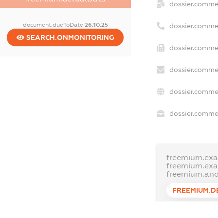
dossier.comme
document.dueToDate
26.10.25
dossier.comme
SEARCH.ONMONITORING
dossier.commer
dossier.commer
dossier.commer
dossier.commer
freemium.exa
freemium.ex
freemium.an
FREEMIUM.D