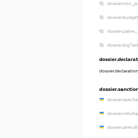
dossier.non_pr
dossier.budge
dossier.palne_
dossier.bigTa
dossier.declarat
dossier.declaratio
dossier.sanctio
dossier.specSa
dossier.rnboS
dossier.amkuB