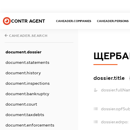
CONTR AGENT
CAHEADER.COMPANIES
CAHEADER.PERSONS
CAHEADER.SEARCH
document.dossier
ЩЕРБА
document.statements
document.history
dossier.title
document.inspections
dossier.fullNa
document.bankruptcy
document.court
dossier.opfSu
document.taxdebts
dossier.edrpo:
document.enforcements