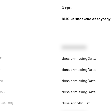
0 грн.
81.10
комплексне обслуговув
XXXXXXXXXX
t
dossier.missingData
bt
dossier.missingData
er
dossier.missingData
nul
dossier.missingData
_tax_reg
dossier.notInList