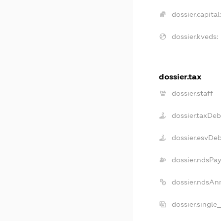
dossier.capital:
dossier.kveds:
dossier.tax
dossier.staff
dossier.taxDeb
dossier.esvDe
dossier.ndsPay
dossier.ndsAn
dossier.single