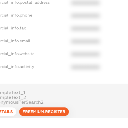
rcial_info.postal_address
XXXXXXXXXX
rcial_info.phone
XXXXXXXXXX
cial_info.fax
XXXXXXXXXX
cial_info.email
XXXXXXXXXX
cial_info.website
XXXXXXXXXX
cial_info.activity
XXXXXXXXXX
mpleText_1
ampleText_2
onymousPerSearch2
ETAILS
FREEMIUM.REGISTER