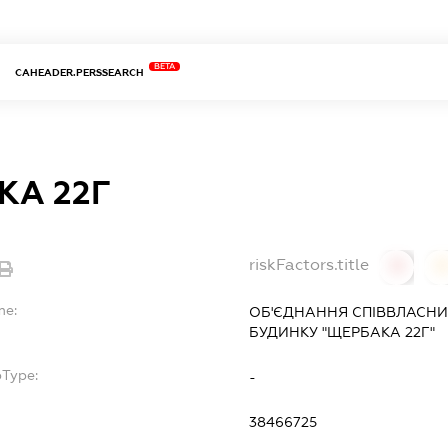
BETA
CAHEADER.PERSSEARCH
КА 22Г
riskFactors.title
0
0
me:
ОБ'ЄДНАННЯ СПІВВЛАСНИ
БУДИНКУ "ЩЕРБАКА 22Г"
bType:
-
38466725