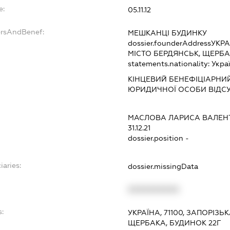
e:
05.11.12
ersAndBenef:
МЕШКАНЦІ БУДИНКУ
dossier.founderAddress
УКРА
МІСТО БЕРДЯНСЬК, ЩЕРБА
statements.nationality:
Укра
КІНЦЕВИЙ БЕНЕФІЦІАРНИЙ
ЮРИДИЧНОЇ ОСОБИ ВІДСУ
МАСЛОВА ЛАРИСА ВАЛЕН
31.12.21
dossier.position -
iaries:
dossier.missingData
XXXXXXXXXX
s:
УКРАЇНА, 71100, ЗАПОРІЗЬ
ЩЕРБАКА, БУДИНОК 22Г