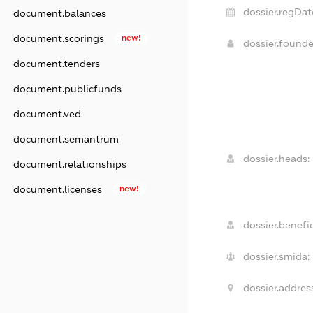
dossier.regDat
document.balances
document.scorings
new!
dossier.found
document.tenders
document.publicfunds
document.ved
document.semantrum
dossier.heads:
document.relationships
document.licenses
new!
dossier.benefic
dossier.smida:
dossier.addres