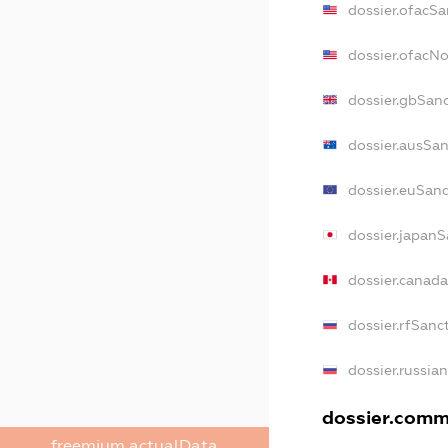
dossier.ofacSa
dossier.ofacN
dossier.gbSan
dossier.ausSan
dossier.euSan
dossier.japanS
dossier.canad
dossier.rfSanc
dossier.russia
dossier.comme
freemium.actualData