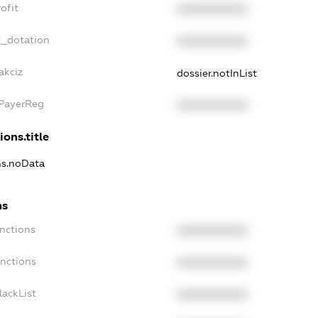
ofit
XXXXXXXXXX
t_dotation
XXXXXXXXXX
akciz
dossier.notInList
xPayerReg
XXXXXXXXXX
ions.title
ns.noData
ns
nctions
XXXXXXXXXX
anctions
XXXXXXXXXX
lackList
XXXXXXXXXX