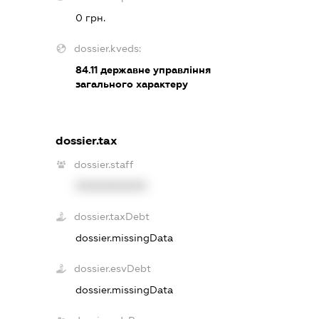
0 грн.
dossier.kveds:
84.11
державне управління
загального характеру
dossier.tax
dossier.staff
XXXXXXXXXX
dossier.taxDebt
dossier.missingData
dossier.esvDebt
dossier.missingData