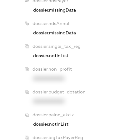
dossier.ndsPayer
dossier.missingData
dossier.ndsAnnul
dossier.missingData
dossier.single_tax_reg
dossier.notInList
dossier.non_profit
XXXXXXXXXX
dossier.budget_dotation
XXXXXXXXXX
dossier.palne_akciz
dossier.notInList
dossier.bigTaxPayerReg