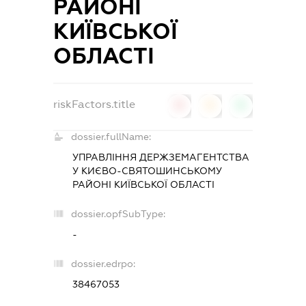
РАЙОНІ
КИЇВСЬКОЇ
ОБЛАСТІ
riskFactors.title
0
0
0
dossier.fullName:
УПРАВЛІННЯ ДЕРЖЗЕМАГЕНТСТВА
У КИЄВО-СВЯТОШИНСЬКОМУ
РАЙОНІ КИЇВСЬКОЇ ОБЛАСТІ
dossier.opfSubType:
-
dossier.edrpo:
38467053