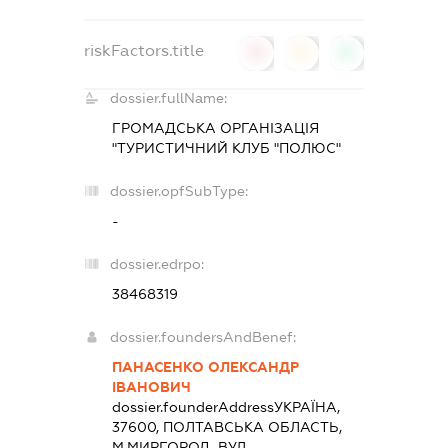
riskFactors.title
0
0
0
dossier.fullName:
ГРОМАДСЬКА ОРГАНІЗАЦІЯ
"ТУРИСТИЧНИЙ КЛУБ "ПОЛЮС"
dossier.opfSubType:
-
dossier.edrpo:
38468319
dossier.foundersAndBenef:
ПАНАСЕНКО ОЛЕКСАНДР
ІВАНОВИЧ
dossier.founderAddress
УКРАЇНА,
37600, ПОЛТАВСЬКА ОБЛАСТЬ,
М.МИРГОРОД, ВУЛ.