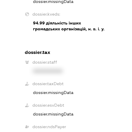
dossier.missingData
dossier.kveds:
94.99
діяльність інших
громадських організацій, н. в. і. у.
dossier.tax
dossier.staff
XXXXXXXXXX
dossier.taxDebt
dossier.missingData
dossier.esvDebt
dossier.missingData
dossier.ndsPayer