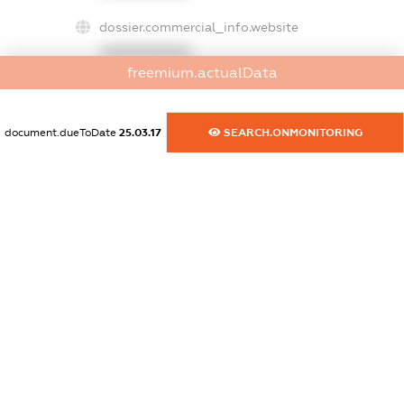
dossier.commercial_info.website
XXXXXXXXXX
freemium.actualData
dossier.commercial_info.activity
XXXXXXXXXX
document.dueToDate
25.03.17
SEARCH.ONMONITORING
freemium.exampleText_1
freemium.exampleText_2
freemium.anonymousPerSearch2
FREEMIUM.DETAILS
FREEMIUM.REGISTER