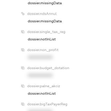
dossier.missingData
dossier.ndsAnnul
dossier.missingData
dossier.single_tax_reg
dossier.notInList
dossier.non_profit
XXXXXXXXXX
dossier.budget_dotation
XXXXXXXXXX
dossier.palne_akciz
dossier.notInList
dossier.bigTaxPayerReg