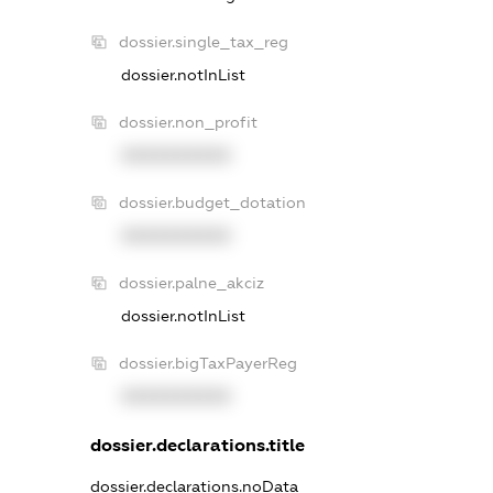
dossier.single_tax_reg
dossier.notInList
dossier.non_profit
XXXXXXXXXX
dossier.budget_dotation
XXXXXXXXXX
dossier.palne_akciz
dossier.notInList
dossier.bigTaxPayerReg
XXXXXXXXXX
dossier.declarations.title
dossier.declarations.noData