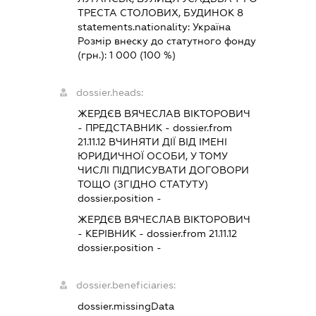
ТРЕСТА СТОЛОВИХ, БУДИНОК 8
statements.nationality:
Україна
Розмір внеску до статутного фонду
(грн.):
1 000
(100 %)
dossier.heads:
ЖЕРДЄВ ВЯЧЕСЛАВ ВІКТОРОВИЧ
-
ПРЕДСТАВНИК
- dossier.from
21.11.12
ВЧИНЯТИ ДІЇ ВІД ІМЕНІ
ЮРИДИЧНОЇ ОСОБИ, У ТОМУ
ЧИСЛІ ПІДПИСУВАТИ ДОГОВОРИ
ТОЩО (ЗГІДНО СТАТУТУ)
dossier.position -
ЖЕРДЄВ ВЯЧЕСЛАВ ВІКТОРОВИЧ
-
КЕРІВНИК
- dossier.from 21.11.12
dossier.position -
dossier.beneficiaries:
dossier.missingData