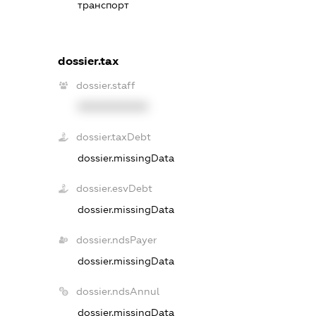
транспорт
dossier.tax
dossier.staff
XXXXXXXXXX
dossier.taxDebt
dossier.missingData
dossier.esvDebt
dossier.missingData
dossier.ndsPayer
dossier.missingData
dossier.ndsAnnul
dossier.missingData