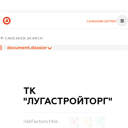
CAHEADER.GETTEST
CAHEADER.SEARCH
document.dossier
ТК
"ЛУГАСТРОЙТОРГ"
riskFactors.title
0
0
0