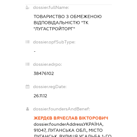
dossier.fullName:
ТОВАРИСТВО З ОБМЕЖЕНОЮ
ВІДПОВІДАЛЬНІСТЮ "ТК
"ЛУГАСТРОЙТОРГ"
dossier.opfSubType:
-
dossier.edrpo:
38476102
dossier.regDate:
26.11.12
dossier.foundersAndBenef:
ЖЕРДЄВ ВЯЧЕСЛАВ ВІКТОРОВИЧ
dossier.founderAddress
УКРАЇНА,
91047, ЛУГАНСЬКА ОБЛ., МІСТО
ЛУГАНСЬК, ВУЛИЦЯ УСАДЬБА 1-ГО