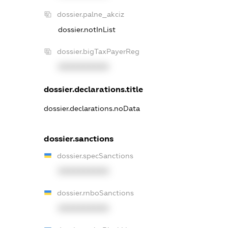
dossier.palne_akciz
dossier.notInList
dossier.bigTaxPayerReg
XXXXXXXXXX
dossier.declarations.title
dossier.declarations.noData
dossier.sanctions
dossier.specSanctions
XXXXXXXXXX
dossier.rnboSanctions
XXXXXXXXXX