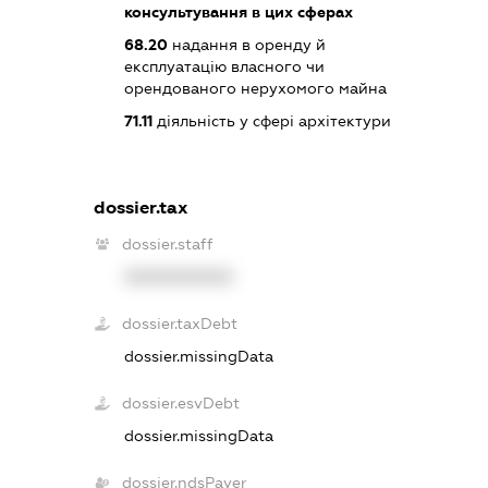
консультування в цих сферах
68.20
надання в оренду й
експлуатацію власного чи
орендованого нерухомого майна
71.11
діяльність у сфері архітектури
dossier.tax
dossier.staff
XXXXXXXXXX
dossier.taxDebt
dossier.missingData
dossier.esvDebt
dossier.missingData
dossier.ndsPayer