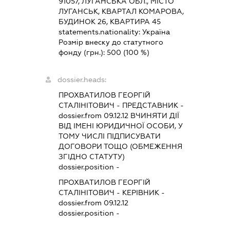
91057, ЛУГАНСЬКА ОБЛ., МІСТО
ЛУГАНСЬК, КВАРТАЛ КОМАРОВА,
БУДИНОК 26, КВАРТИРА 45
statements.nationality:
Україна
Розмір внеску до статутного
фонду (грн.):
500
(100 %)
dossier.heads:
ПРОХВАТИЛОВ ГЕОРГІЙ
СТАЛІНІТОВИЧ
-
ПРЕДСТАВНИК
-
dossier.from 09.12.12
ВЧИНЯТИ ДІЇ
ВІД ІМЕНІ ЮРИДИЧНОЇ ОСОБИ, У
ТОМУ ЧИСЛІ ПІДПИСУВАТИ
ДОГОВОРИ ТОЩО (ОБМЕЖЕННЯ
ЗГІДНО СТАТУТУ)
dossier.position -
ПРОХВАТИЛОВ ГЕОРГІЙ
СТАЛІНІТОВИЧ
-
КЕРІВНИК
-
dossier.from 09.12.12
dossier.position -