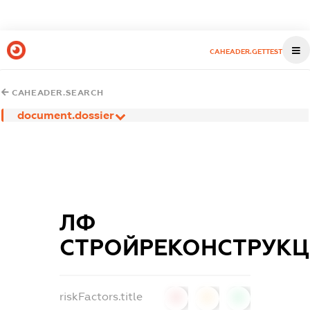
CAHEADER.GETTEST
CAHEADER.SEARCH
document.dossier
ЛФ
СТРОЙРЕКОНСТРУКЦ
riskFactors.title
0
0
0