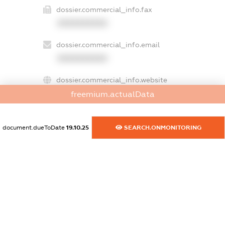
dossier.commercial_info.fax
XXXXXXXXXX
dossier.commercial_info.email
XXXXXXXXXX
dossier.commercial_info.website
XXXXXXXXXX
freemium.actualData
dossier.commercial_info.activity
document.dueToDate
19.10.25
SEARCH.ONMONITORING
XXXXXXXXXX
freemium.exampleText_1
freemium.exampleText_2
freemium.anonymousPerSearch2
FREEMIUM.DETAILS
FREEMIUM.REGISTER