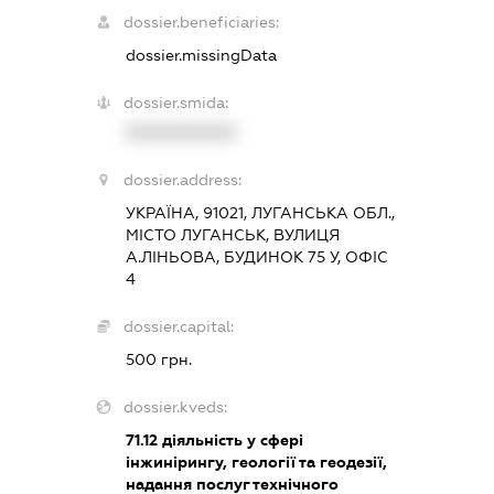
dossier.beneficiaries:
dossier.missingData
dossier.smida:
XXXXXXXXXX
dossier.address:
УКРАЇНА, 91021, ЛУГАНСЬКА ОБЛ.,
МІСТО ЛУГАНСЬК, ВУЛИЦЯ
А.ЛІНЬОВА, БУДИНОК 75 У, ОФІС
4
dossier.capital:
500 грн.
dossier.kveds:
71.12
діяльність у сфері
інжинірингу, геології та геодезії,
надання послуг технічного