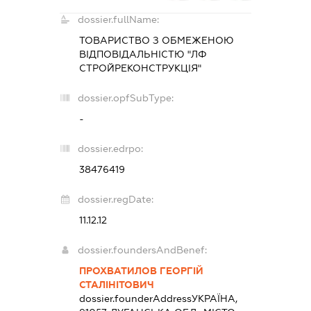
dossier.fullName:
ТОВАРИСТВО З ОБМЕЖЕНОЮ
ВІДПОВІДАЛЬНІСТЮ "ЛФ
СТРОЙРЕКОНСТРУКЦІЯ"
dossier.opfSubType:
-
dossier.edrpo:
38476419
dossier.regDate:
11.12.12
dossier.foundersAndBenef:
ПРОХВАТИЛОВ ГЕОРГІЙ
СТАЛІНІТОВИЧ
dossier.founderAddress
УКРАЇНА,