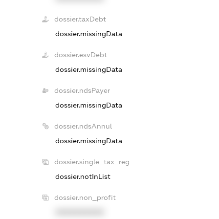
dossier.taxDebt
dossier.missingData
dossier.esvDebt
dossier.missingData
dossier.ndsPayer
dossier.missingData
dossier.ndsAnnul
dossier.missingData
dossier.single_tax_reg
dossier.notInList
dossier.non_profit
XXXXXXXXXX