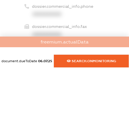
dossier.commercial_info.phone
XXXXXXXXXX
dossier.commercial_info.fax
XXXXXXXXXX
freemium.actualData
dossier.commercial_info.email
XXXXXXXXXX
document.dueToDate
06.07.25
SEARCH.ONMONITORING
dossier.commercial_info.website
XXXXXXXXXX
dossier.commercial_info.activity
XXXXXXXXXX
freemium.exampleText_1
freemium.exampleText_2