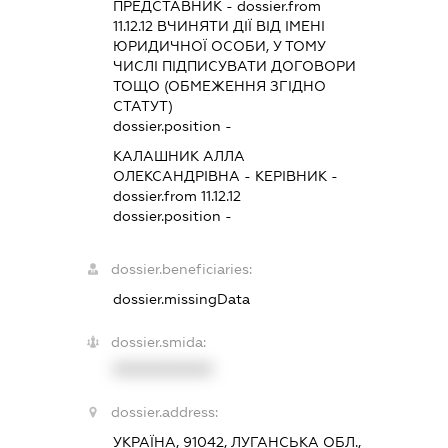
ПРЕДСТАВНИК
- dossier.from
11.12.12
ВЧИНЯТИ ДІЇ ВІД ІМЕНІ
ЮРИДИЧНОЇ ОСОБИ, У ТОМУ
ЧИСЛІ ПІДПИСУВАТИ ДОГОВОРИ
ТОЩО (ОБМЕЖЕННЯ ЗГІДНО
СТАТУТ)
dossier.position -
КАЛАШНИК АЛЛА
ОЛЕКСАНДРІВНА
-
КЕРІВНИК
-
dossier.from 11.12.12
dossier.position -
dossier.beneficiaries:
dossier.missingData
dossier.smida:
XXXXXXXXXX
dossier.address:
УКРАЇНА, 91042, ЛУГАНСЬКА ОБЛ.,