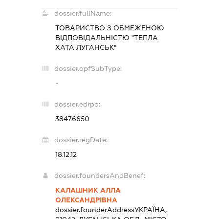
dossier.fullName:
ТОВАРИСТВО З ОБМЕЖЕНОЮ
ВІДПОВІДАЛЬНІСТЮ "ТЕПЛА
ХАТА ЛУГАНСЬК"
dossier.opfSubType:
-
dossier.edrpo:
38476650
dossier.regDate:
18.12.12
dossier.foundersAndBenef:
КАЛАШНИК АЛЛА
ОЛЕКСАНДРІВНА
dossier.founderAddress
УКРАЇНА,