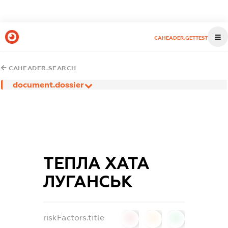
CAHEADER.GETTEST
CAHEADER.SEARCH
document.dossier
ТЕПЛА ХАТА
ЛУГАНСЬК
riskFactors.title
0
0
0