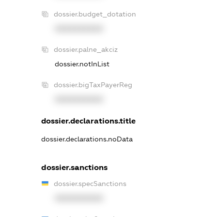
dossier.budget_dotation
XXXXXXXXXX
dossier.palne_akciz
dossier.notInList
dossier.bigTaxPayerReg
XXXXXXXXXX
dossier.declarations.title
dossier.declarations.noData
dossier.sanctions
dossier.specSanctions
XXXXXXXXXX