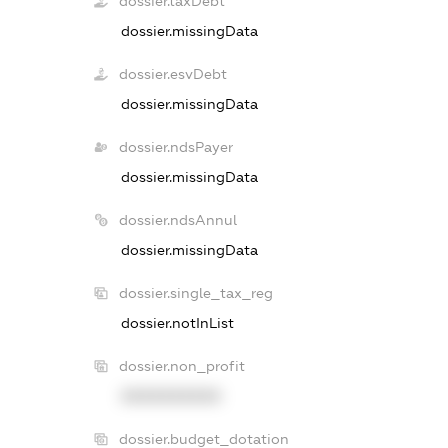
dossier.taxDebt
dossier.missingData
dossier.esvDebt
dossier.missingData
dossier.ndsPayer
dossier.missingData
dossier.ndsAnnul
dossier.missingData
dossier.single_tax_reg
dossier.notInList
dossier.non_profit
XXXXXXXXXX
dossier.budget_dotation