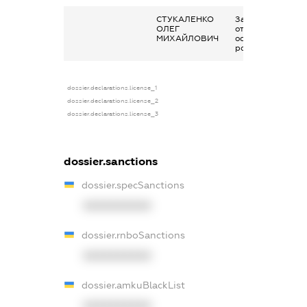
СТУКАЛЕНКО
Заробітна плата
ОЛЕГ
отримана за
МИХАЙЛОВИЧ
основним місцем
роботи
dossier.declarations.license_1
dossier.declarations.license_2
dossier.declarations.license_3
dossier.sanctions
dossier.specSanctions
XXXXXXXXXX
dossier.rnboSanctions
XXXXXXXXXX
dossier.amkuBlackList
XXXXXXXXXX