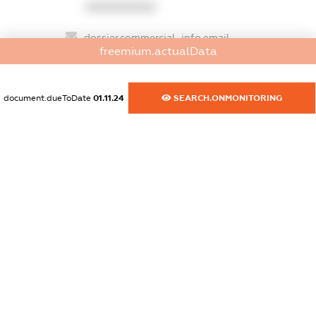
XXXXXXXXXX
dossier.commercial_info.email
freemium.actualData
XXXXXXXXXX
dossier.commercial_info.website
document.dueToDate
01.11.24
SEARCH.ONMONITORING
XXXXXXXXXX
dossier.commercial_info.activity
XXXXXXXXXX
freemium.exampleText_1
freemium.exampleText_2
freemium.anonymousPerSearch2
FREEMIUM.DETAILS
FREEMIUM.REGISTER