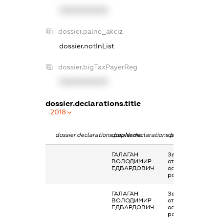
XXXXXXXXXX
dossier.palne_akciz
dossier.notInList
dossier.bigTaxPayerReg
XXXXXXXXXX
dossier.declarations.title
2018
dossier.declarations.pepName
dossier.declarations.personName
dossier.declarati
ГАЛАГАН
Заробітна плата
ВОЛОДИМИР
отримана за
ЕДВАРДОВИЧ
основним місцем
роботи
ГАЛАГАН
Заробітна плата
ВОЛОДИМИР
отримана за
ЕДВАРДОВИЧ
основним місцем
роботи