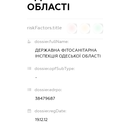
ОБЛАСТІ
riskFactors.title
0
0
0
dossier.fullName:
ДЕРЖАВНА ФІТОСАНІТАРНА
ІНСПЕКЦІЯ ОДЕСЬКОЇ ОБЛАСТІ
dossier.opfSubType:
-
dossier.edrpo:
38479687
dossier.regDate:
19.12.12