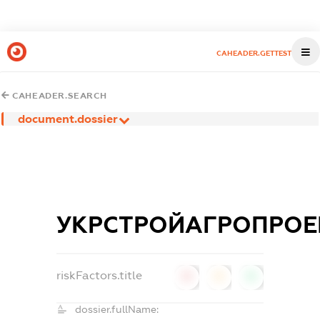
CAHEADER.GETTEST
CAHEADER.SEARCH
document.dossier
УКРСТРОЙАГРОПРОЕ
riskFactors.title
0
0
0
dossier.fullName: