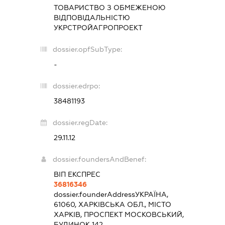
ТОВАРИСТВО З ОБМЕЖЕНОЮ
ВІДПОВІДАЛЬНІСТЮ
УКРСТРОЙАГРОПРОЕКТ
dossier.opfSubType:
-
dossier.edrpo:
38481193
dossier.regDate:
29.11.12
dossier.foundersAndBenef:
ВІП ЕКСПРЕС
36816346
dossier.founderAddress
УКРАЇНА,
61060, ХАРКІВСЬКА ОБЛ., МІСТО
ХАРКІВ, ПРОСПЕКТ МОСКОВСЬКИЙ,
БУДИНОК 142