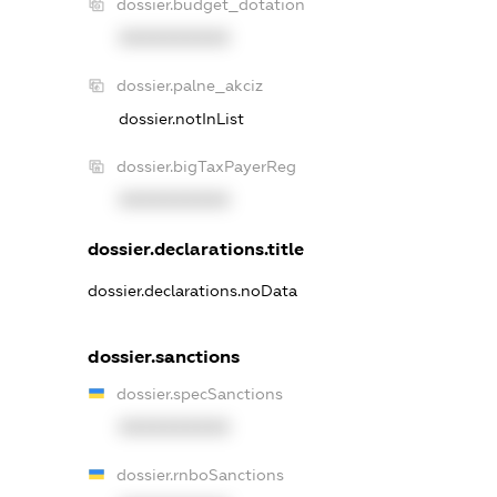
dossier.budget_dotation
XXXXXXXXXX
dossier.palne_akciz
dossier.notInList
dossier.bigTaxPayerReg
XXXXXXXXXX
dossier.declarations.title
dossier.declarations.noData
dossier.sanctions
dossier.specSanctions
XXXXXXXXXX
dossier.rnboSanctions