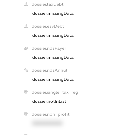
dossier.taxDebt
dossier.missingData
dossier.esvDebt
dossier.missingData
dossier.ndsPayer
dossier.missingData
dossier.ndsAnnul
dossier.missingData
dossier.single_tax_reg
dossier.notInList
dossier.non_profit
XXXXXXXXXX