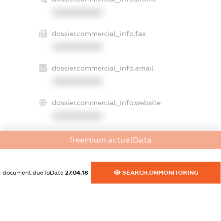
XXXXXXXXXX
dossier.commercial_info.fax
XXXXXXXXXX
dossier.commercial_info.email
XXXXXXXXXX
dossier.commercial_info.website
XXXXXXXXXX
dossier.commercial_info.activity
freemium.actualData
XXXXXXXXXX
document.dueToDate
27.04.18
SEARCH.ONMONITORING
freemium.exampleText_1
freemium.exampleText_2
freemium.anonymousPerSearch2