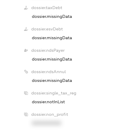
dossier.taxDebt
dossier.missingData
dossier.esvDebt
dossier.missingData
dossier.ndsPayer
dossier.missingData
dossier.ndsAnnul
dossier.missingData
dossier.single_tax_reg
dossier.notInList
dossier.non_profit
XXXXXXXXXX