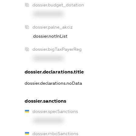
dossier.budget_dotation
XXXXXXXXXX
dossier.palne_akciz
dossier.notInList
dossier.bigTaxPayerReg
XXXXXXXXXX
dossier.declarations.title
dossier.declarations.noData
dossier.sanctions
dossier.specSanctions
XXXXXXXXXX
dossier.rnboSanctions