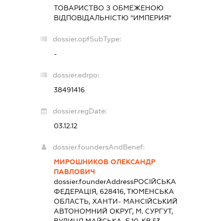
ТОВАРИСТВО З ОБМЕЖЕНОЮ
ВІДПОВІДАЛЬНІСТЮ "ИМПЕРИЯ"
dossier.opfSubType:
-
dossier.edrpo:
38491416
dossier.regDate:
03.12.12
dossier.foundersAndBenef:
МИРОШНИКОВ ОЛЕКСАНДР
ПАВЛОВИЧ
dossier.founderAddress
РОСІЙСЬКА
ФЕДЕРАЦІЯ, 628416, ТЮМЕНСЬКА
ОБЛАСТЬ, ХАНТИ- МАНСІЙСЬКИЙ
АВТОНОМНИЙ ОКРУГ, М. СУРГУТ,