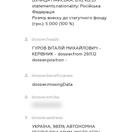
ВУЛИЦЯ МАЙСЬКА, Б.10, КВ.53
statements.nationality:
Російська
Федерація
Розмір внеску до статутного фонду
(грн.):
5 000
(100 %)
dossier.heads:
ГУРОВ ВІТАЛІЙ МИХАЙЛОВИЧ
-
КЕРІВНИК
- dossier.from 29.11.12
dossier.position -
dossier.beneficiaries:
dossier.missingData
dossier.smida:
XXXXXXXXXX
dossier.address:
УКРАЇНА, 98319, АВТОНОМНА