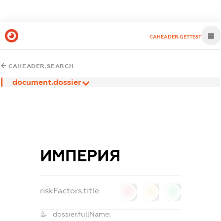
CAHEADER.GETTEST
CAHEADER.SEARCH
document.dossier
ИМПЕРИЯ
riskFactors.title
0
0
0
dossier.fullName: