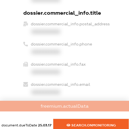
dossier.commercial_info.title
dossier.commercial_info.postal_address
XXXXXXXXXX
dossier.commercial_info.phone
XXXXXXXXXX
dossier.commercial_info.fax
XXXXXXXXXX
dossier.commercial_info.email
XXXXXXXXXX
dossier.commercial_info.website
freemium.actualData
XXXXXXXXXX
dossier.commercial_info.activity
document.dueToDate
25.03.17
SEARCH.ONMONITORING