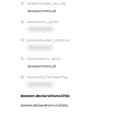
dossier.single_tax_reg
dossier.notInList
dossier.non_profit
XXXXXXXXXX
dossier.budget_dotation
XXXXXXXXXX
dossier.palne_akciz
dossier.notInList
dossier.bigTaxPayerReg
XXXXXXXXXX
dossier.declarations.title
dossier.declarations.noData