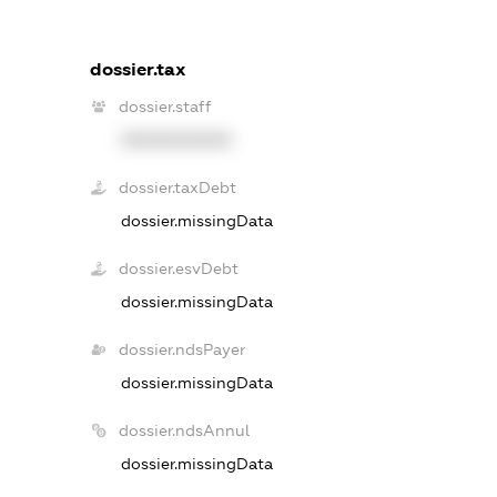
dossier.tax
dossier.staff
XXXXXXXXXX
dossier.taxDebt
dossier.missingData
dossier.esvDebt
dossier.missingData
dossier.ndsPayer
dossier.missingData
dossier.ndsAnnul
dossier.missingData