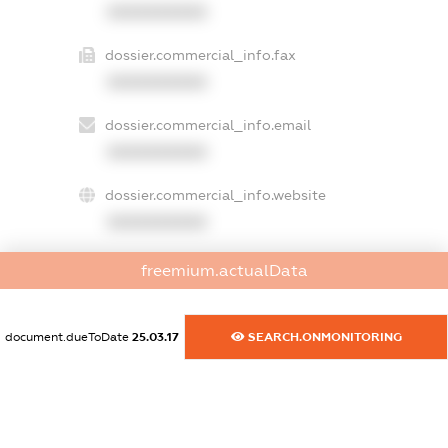
XXXXXXXXXX
dossier.commercial_info.fax
XXXXXXXXXX
dossier.commercial_info.email
XXXXXXXXXX
dossier.commercial_info.website
XXXXXXXXXX
dossier.commercial_info.activity
freemium.actualData
XXXXXXXXXX
document.dueToDate
25.03.17
SEARCH.ONMONITORING
freemium.exampleText_1
freemium.exampleText_2
freemium.anonymousPerSearch2
FREEMIUM.DETAILS