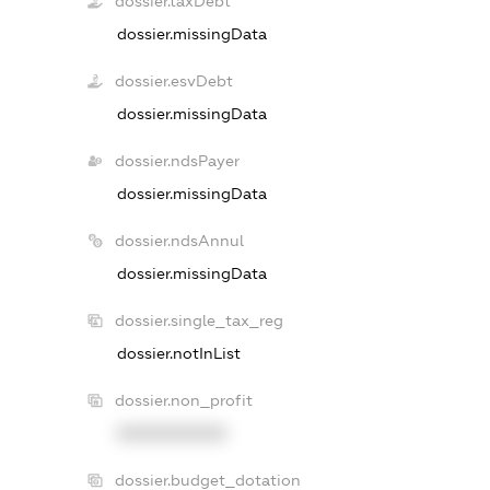
dossier.taxDebt
dossier.missingData
dossier.esvDebt
dossier.missingData
dossier.ndsPayer
dossier.missingData
dossier.ndsAnnul
dossier.missingData
dossier.single_tax_reg
dossier.notInList
dossier.non_profit
XXXXXXXXXX
dossier.budget_dotation