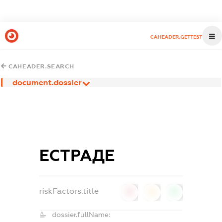
CAHEADER.GETTEST
CAHEADER.SEARCH
document.dossier
ЕСТРАДЕ
riskFactors.title
0
0
0
dossier.fullName: