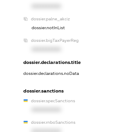
XXXXXXXXXX
dossier.palne_akciz
dossier.notInList
dossier.bigTaxPayerReg
XXXXXXXXXX
dossier.declarations.title
dossier.declarations.noData
dossier.sanctions
dossier.specSanctions
XXXXXXXXXX
dossier.rnboSanctions
XXXXXXXXXX