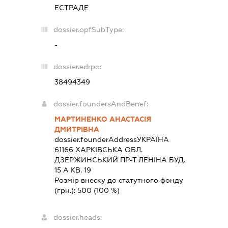
ЕСТРАДЕ
dossier.opfSubType:
-
dossier.edrpo:
38494349
dossier.foundersAndBenef:
МАРТИНЕНКО АНАСТАСІЯ
ДМИТРІВНА
dossier.founderAddress
УКРАЇНА
61166 ХАРКIВСЬКА ОБЛ.
ДЗЕРЖИНСЬКИЙ ПР-Т ЛЕНІНА БУД.
15 А КВ. 19
Розмір внеску до статутного фонду
(грн.):
500
(100 %)
dossier.heads: