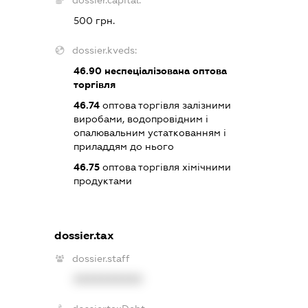
500 грн.
dossier.kveds:
46.90
неспеціалізована оптова
торгівля
46.74
оптова торгівля залізними
виробами, водопровідним і
опалювальним устаткованням і
приладдям до нього
46.75
оптова торгівля хімічними
продуктами
dossier.tax
dossier.staff
XXXXXXXXXX