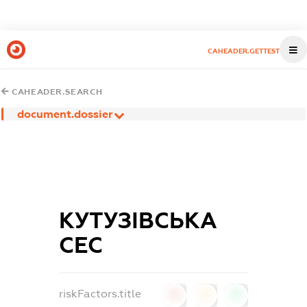
CAHEADER.GETTEST
CAHEADER.SEARCH
document.dossier
КУТУЗІВСЬКА
СЕС
riskFactors.title
0
0
0