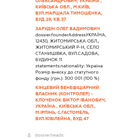
ОЛЕКСАНДРОВИЧ, УКРАЇНА ,
КИЇВСЬКА ОБЛ., М.КИЇВ,
ВУЛ.МАРШАЛА ТИМОШЕНКА,
БУД.29, КВ.37
ЗАРУДІН ОЛЕГ ВАДИМОВИЧ
dossier.founderAddress
УКРАЇНА,
12430, ЖИТОМИРСЬКА ОБЛ.,
ЖИТОМИРСЬКИЙ Р-Н, СЕЛО
СТАНИШІВКА, ВУЛ.САДОВА,
БУДИНОК 11
statements.nationality:
Україна
Розмір внеску до статутного
фонду (грн.):
300 001
(100 %)
КІНЦЕВИЙ БЕНЕФІЦІАРНИЙ
ВЛАСНИК (КОНТРОЛЕР) -
КЛОЧЕНОК ВІКТОР ІВАНОВИЧ,
УКРАЇНА , КИЇВСЬКА ОБЛ.,
М.ІРПІНЬ, С.ГАСТОМЕЛЬ,
ВУЛ.ЮВІЛЕЙНА, БУД.47
dossier.heads: