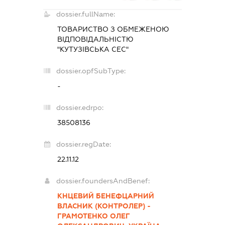
dossier.fullName:
ТОВАРИСТВО З ОБМЕЖЕНОЮ
ВІДПОВІДАЛЬНІСТЮ
"КУТУЗІВСЬКА СЕС"
dossier.opfSubType:
-
dossier.edrpo:
38508136
dossier.regDate:
22.11.12
dossier.foundersAndBenef:
КНЦЕВИЙ БЕНЕФЦАРНИЙ
ВЛАСНИК (КОНТРОЛЕР) -
ГРАМОТЕНКО ОЛЕГ