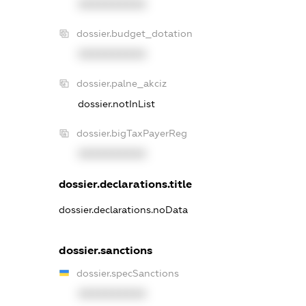
XXXXXXXXXX
dossier.budget_dotation
XXXXXXXXXX
dossier.palne_akciz
dossier.notInList
dossier.bigTaxPayerReg
XXXXXXXXXX
dossier.declarations.title
dossier.declarations.noData
dossier.sanctions
dossier.specSanctions
XXXXXXXXXX