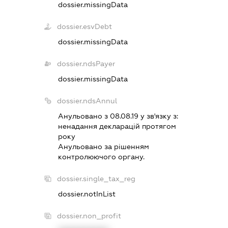
dossier.missingData
dossier.esvDebt
dossier.missingData
dossier.ndsPayer
dossier.missingData
dossier.ndsAnnul
Анульовано з 08.08.19 у зв'язку з:
ненадання декларацiй протягом
року
Анульовано за рiшенням
контролюючого органу.
dossier.single_tax_reg
dossier.notInList
dossier.non_profit