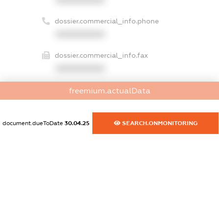
dossier.commercial_info.phone
XXXXXXXXXX
dossier.commercial_info.fax
XXXXXXXXXX
dossier.commercial_info.email
freemium.actualData
XXXXXXXXXX
dossier.commercial_info.website
document.dueToDate
30.04.25
SEARCH.ONMONITORING
XXXXXXXXXX
dossier.commercial_info.activity
XXXXXXXXXX
freemium.exampleText_1