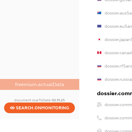
dossier.ausSa
dossier.euSan
dossier.japan
dossier.cana
dossier.rfSan
dossier.russi
freemium.actualData
dossier.comm
document.dueToDate
02.11.25
dossier.comm
SEARCH.ONMONITORING
dossier.comm
dossier.comme