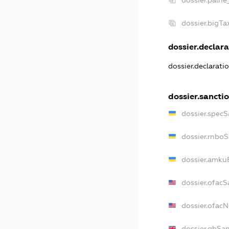
dossier.palne
dossier.bigT
dossier.declara
dossier.declarati
dossier.sancti
dossier.specS
dossier.rnbo
dossier.amku
dossier.ofacS
dossier.ofac
dossier.gbSa