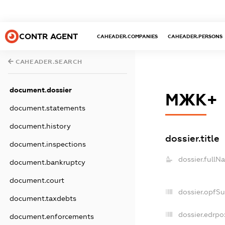
CONTR AGENT
CAHEADER.COMPANIES
CAHEADER.PERSONS
CAHEADER.SEARCH
document.dossier
МЖК+
document.statements
document.history
dossier.title
document.inspections
dossier.fullN
document.bankruptcy
document.court
dossier.opfS
document.taxdebts
dossier.edrpo
document.enforcements