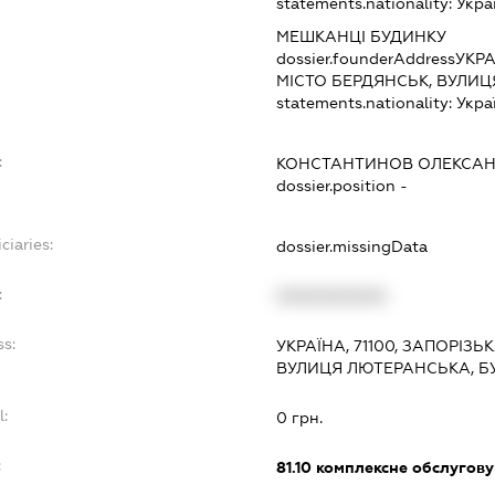
statements.nationality:
Укра
МЕШКАНЦІ БУДИНКУ
dossier.founderAddress
УКРА
МІСТО БЕРДЯНСЬК, ВУЛИЦ
statements.nationality:
Укра
:
КОНСТАНТИНОВ ОЛЕКСАН
dossier.position -
ciaries:
dossier.missingData
:
XXXXXXXXXX
ss:
УКРАЇНА, 71100, ЗАПОРІЗЬ
ВУЛИЦЯ ЛЮТЕРАНСЬКА, Б
l:
0 грн.
:
81.10
комплексне обслуговув