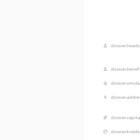
dossier.heads
dossier.benefi
dossier.smida
dossier.addre
dossier.capita
dossier.kveds