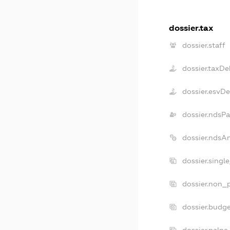
dossier.tax
dossier.staff
dossier.taxDe
dossier.esvD
dossier.ndsPa
dossier.ndsA
dossier.singl
dossier.non_p
dossier.budg