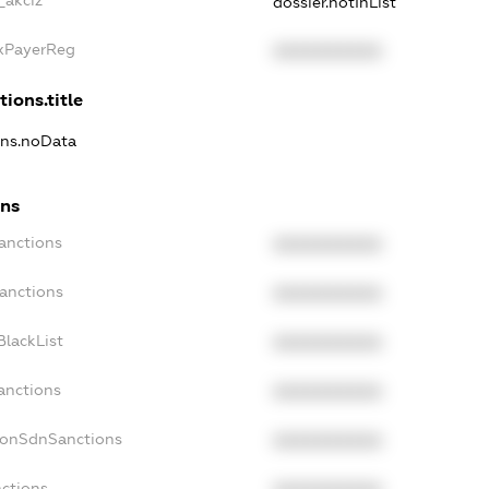
_akciz
dossier.notInList
axPayerReg
XXXXXXXXXX
tions.title
ons.noData
ons
anctions
XXXXXXXXXX
Sanctions
XXXXXXXXXX
BlackList
XXXXXXXXXX
anctions
XXXXXXXXXX
NonSdnSanctions
XXXXXXXXXX
nctions