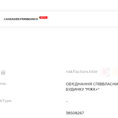
BETA
CAHEADER.PERSSEARCH
riskFactors.title
0
ame:
ОБ'ЄДНАННЯ СПІВВЛАСНИ
БУДИНКУ "МЖК+"
ubType:
-
:
38508267