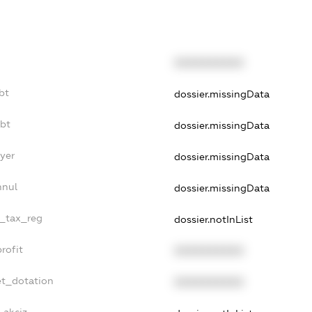
XXXXXXXXXX
bt
dossier.missingData
ebt
dossier.missingData
yer
dossier.missingData
nnul
dossier.missingData
e_tax_reg
dossier.notInList
rofit
XXXXXXXXXX
et_dotation
XXXXXXXXXX