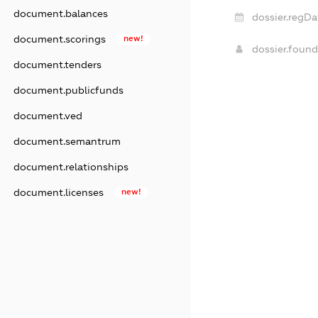
document.balances
dossier.regDa
document.scorings
new!
dossier.foun
document.tenders
document.publicfunds
document.ved
document.semantrum
document.relationships
document.licenses
new!