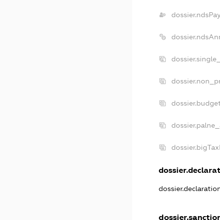
dossier.ndsPa
dossier.ndsAn
dossier.single
dossier.non_pr
dossier.budge
dossier.palne_
dossier.bigTa
dossier.declarat
dossier.declarati
dossier.sanctio