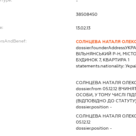
bType:
-
38508450
e:
13.02.13
ersAndBenef:
СОЛНЦЕВА НАТАЛЯ ОЛЕКС
dossier.founderAddress
УКРА
ВІЛЬНЯНСЬКИЙ Р-Н, МІСТ
БУДИНОК 7, КВАРТИРА 1
statements.nationality:
Укра
СОЛНЦЕВА НАТАЛЯ ОЛЕКС
dossier.from 05.12.12
ВЧИНЯТИ
ОСОБИ, У ТОМУ ЧИСЛІ П
(ВІДПОВІДНО ДО СТАТУТУ
dossier.position -
СОЛНЦЕВА НАТАЛЯ ОЛЕКС
05.12.12
dossier.position -