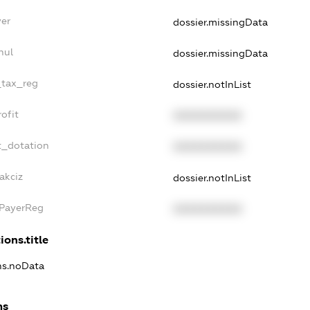
yer
dossier.missingData
nul
dossier.missingData
_tax_reg
dossier.notInList
ofit
XXXXXXXXXX
t_dotation
XXXXXXXXXX
akciz
dossier.notInList
xPayerReg
XXXXXXXXXX
ions.title
ons.noData
ns