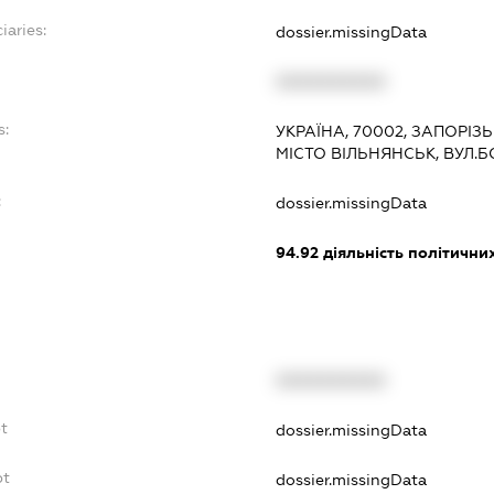
iaries:
dossier.missingData
XXXXXXXXXX
s:
УКРАЇНА, 70002, ЗАПОРІЗЬ
МІСТО ВІЛЬНЯНСЬК, ВУЛ.Б
:
dossier.missingData
94.92
діяльність політичних
XXXXXXXXXX
bt
dossier.missingData
bt
dossier.missingData