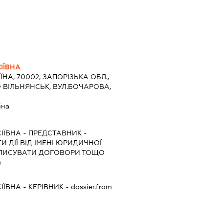
ІЇВНА
ЇНА, 70002, ЗАПОРІЗЬКА ОБЛ.,
О ВІЛЬНЯНСЬК, ВУЛ.БОЧАРОВА,
їна
ІЇВНА
-
ПРЕДСТАВНИК
-
 ДІЇ ВІД ІМЕНІ ЮРИДИЧНОЇ
ІДПИСУВАТИ ДОГОВОРИ ТОЩО
)
ІЇВНА
-
КЕРІВНИК
- dossier.from