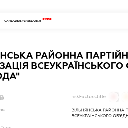
BETA
CAHEADER.PERSSEARCH
ЯНСЬКА РАЙОННА ПАРТІЙ
ЗАЦІЯ ВСЕУКРАЇНСЬКОГО
ОДА"
riskFactors.title
0
0
me:
ВІЛЬНЯНСЬКА РАЙОННА П
ВСЕУКРАЇНСЬКОГО ОБ'ЄД