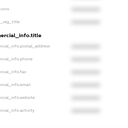
tions
XXXXXXXXXX
n_reg_title
XXXXXXXXXX
rcial_info.title
rcial_info.postal_address
XXXXXXXXXX
rcial_info.phone
XXXXXXXXXX
rcial_info.fax
XXXXXXXXXX
rcial_info.email
XXXXXXXXXX
rcial_info.website
XXXXXXXXXX
cial_info.activity
XXXXXXXXXX