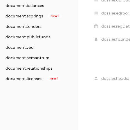
dossier.opfSu
document.balances
dossier.edrpo:
document.scorings
new!
dossier.regDat
document.tenders
document.publicfunds
dossier.found
document.ved
document.semantrum
document.relationships
dossier.heads:
document.licenses
new!