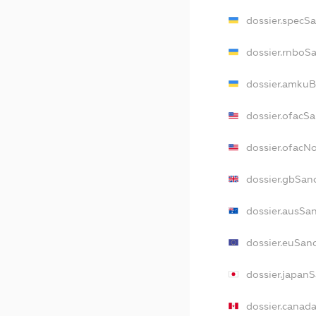
dossier.specS
dossier.rnboS
dossier.amkuB
dossier.ofacS
dossier.ofac
dossier.gbSan
dossier.ausSa
dossier.euSan
dossier.japan
dossier.canad