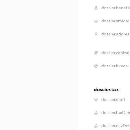
dossier.benefic
dossier.smida:
dossier.addres
dossier.capital
dossier.kveds:
dossier.tax
dossier.staff
dossier.taxDe
dossier.esvDe