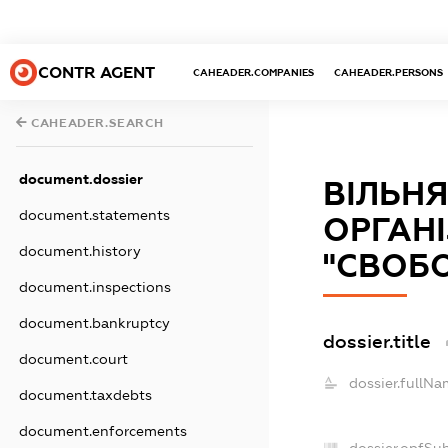
CONTR AGENT
CAHEADER.COMPANIES
CAHEADER.PERSONS
CAHEADER.SEARCH
document.dossier
ВІЛЬН
document.statements
ОРГАНІ
document.history
"СВОБ
document.inspections
document.bankruptcy
dossier.title
document.court
dossier.fullNa
document.taxdebts
document.enforcements