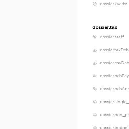
dossier.kveds:
dossier.tax
dossier.staff
dossier.taxDeb
dossier.esvDeb
dossier.ndsPay
dossier.ndsAn
dossier.single
dossier.non_pr
dossier.budge