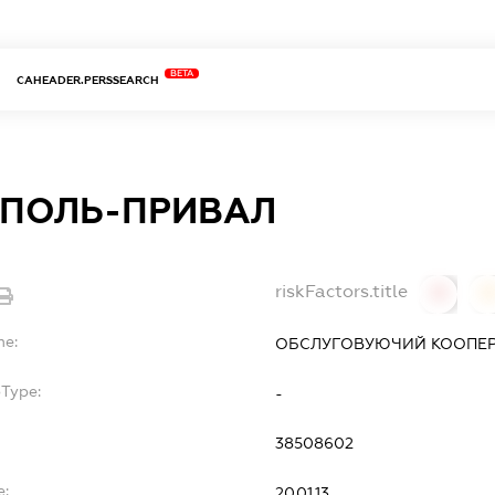
BETA
CAHEADER.PERSSEARCH
ОПОЛЬ-ПРИВАЛ
riskFactors.title
0
0
me:
ОБСЛУГОВУЮЧИЙ КООПЕР
bType:
-
38508602
e:
20.01.13