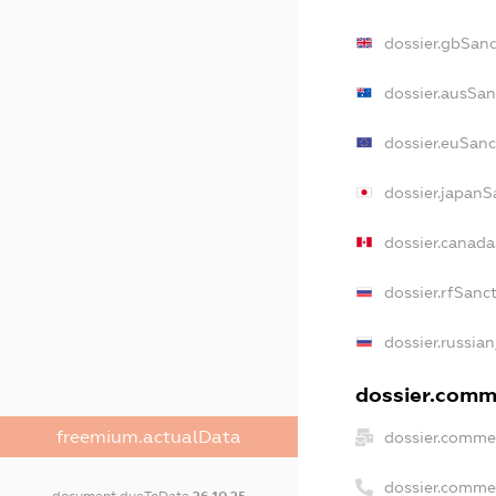
dossier.gbSanc
dossier.ausSan
dossier.euSanc
dossier.japanS
dossier.canad
dossier.rfSanc
dossier.russian
dossier.comme
freemium.actualData
dossier.commer
dossier.comme
document.dueToDate
26.10.25