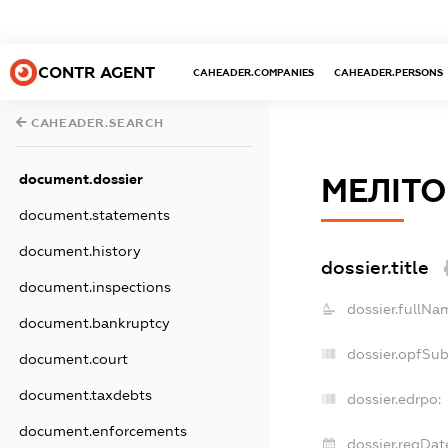
CONTR AGENT
CAHEADER.COMPANIES
CAHEADER.PERSONS
CAHEADER.SEARCH
document.dossier
МЕЛІТ
document.statements
document.history
dossier.title
document.inspections
dossier.fullNa
document.bankruptcy
dossier.opfSu
document.court
document.taxdebts
dossier.edrpo:
document.enforcements
dossier.regDat