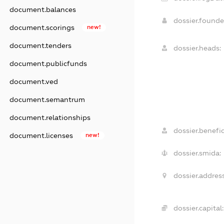
document.balances
dossier.found
document.scorings
new!
document.tenders
dossier.heads:
document.publicfunds
document.ved
document.semantrum
document.relationships
dossier.benefic
document.licenses
new!
dossier.smida:
dossier.address
dossier.capital: