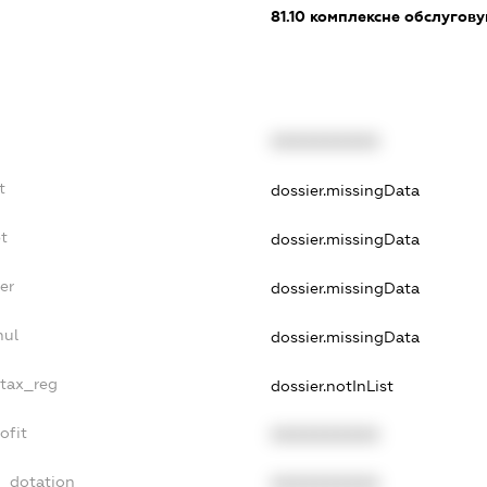
81.10
комплексне обслуговув
XXXXXXXXXX
t
dossier.missingData
t
dossier.missingData
er
dossier.missingData
nul
dossier.missingData
_tax_reg
dossier.notInList
ofit
XXXXXXXXXX
t_dotation
XXXXXXXXXX