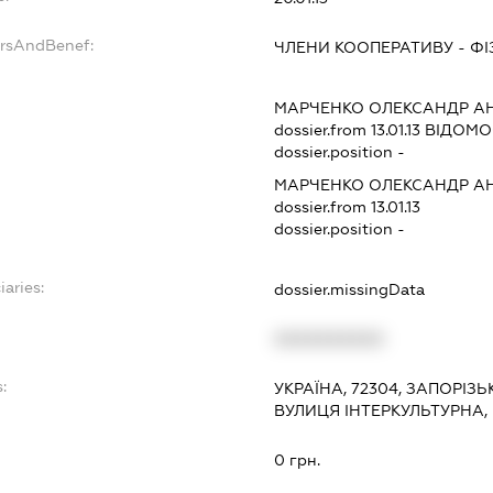
ersAndBenef:
ЧЛЕНИ КООПЕРАТИВУ - Ф
МАРЧЕНКО ОЛЕКСАНДР А
dossier.from 13.01.13
ВІДОМОС
dossier.position -
МАРЧЕНКО ОЛЕКСАНДР А
dossier.from 13.01.13
dossier.position -
iaries:
dossier.missingData
XXXXXXXXXX
:
УКРАЇНА, 72304, ЗАПОРІЗЬ
ВУЛИЦЯ ІНТЕРКУЛЬТУРНА,
0 грн.