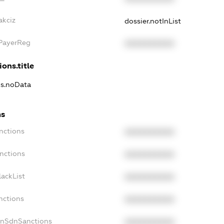
akciz
dossier.notInList
xPayerReg
XXXXXXXXXX
ions.title
ns.noData
ns
nctions
XXXXXXXXXX
nctions
XXXXXXXXXX
ackList
XXXXXXXXXX
nctions
XXXXXXXXXX
onSdnSanctions
XXXXXXXXXX