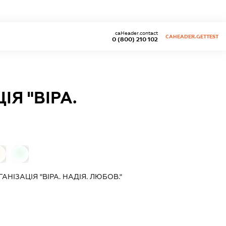
caHeader.contact
CAHEADER.GETTEST
0 (800) 210 102
Я "ВІРА.
0
НІЗАЦІЯ "ВІРА. НАДІЯ. ЛЮБОВ."