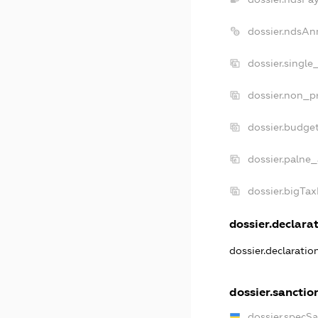
dossier.ndsAn
dossier.single
dossier.non_pr
dossier.budge
dossier.palne_
dossier.bigTa
dossier.declarat
dossier.declarati
dossier.sanctio
dossier.specS