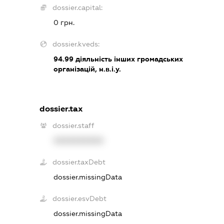
dossier.capital:
0 грн.
dossier.kveds:
94.99
діяльність інших громадських
організацій, н.в.і.у.
dossier.tax
dossier.staff
XXXXXXXXXX
dossier.taxDebt
dossier.missingData
dossier.esvDebt
dossier.missingData