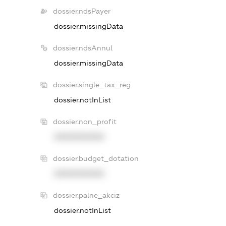
dossier.ndsPayer
dossier.missingData
dossier.ndsAnnul
dossier.missingData
dossier.single_tax_reg
dossier.notInList
dossier.non_profit
XXXXXXXXXX
dossier.budget_dotation
XXXXXXXXXX
dossier.palne_akciz
dossier.notInList