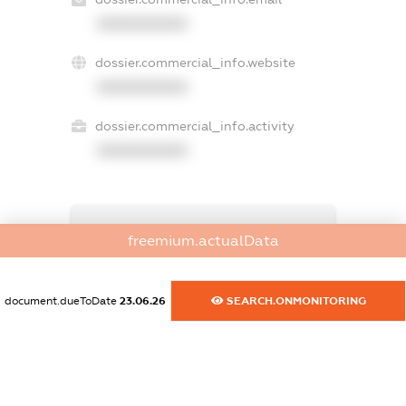
XXXXXXXXXX
dossier.commercial_info.website
XXXXXXXXXX
dossier.commercial_info.activity
XXXXXXXXXX
freemium.exampleText_1
freemium.actualData
freemium.exampleText_2
freemium.anonymousPerSearch2
FREEMIUM.DETAILS
document.dueToDate
23.06.26
SEARCH.ONMONITORING
FREEMIUM.REGISTER