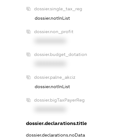
dossier.single_tax_reg
dossier.notInList
dossier.non_profit
XXXXXXXXXX
dossier.budget_dotation
XXXXXXXXXX
dossier.palne_akciz
dossier.notInList
dossier.bigTaxPayerReg
XXXXXXXXXX
dossier.declarations.title
dossier.declarations.noData