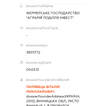
dossier.fullName:
ФЕРМЕРСЬКЕ ГОСПОДАРСТВО
"АГРАРІЙ ПОДІЛЛЯ ІНВЕСТ"
dossier.opfSubType:
-
dossier.edrpo:
38511772
dossier.regDate:
05.03.13
dossier.foundersAndBenef:
ПИЛЯВЕЦЬ ВІТАЛІЙ
МИКОЛАЙОВИЧ
dossier.founderAddress
УКРАЇНА,
21012, ВІННИЦЬКА ОБЛ., МІСТО
ВІННИЦЯ, 1-Й ПРОВУЛОК