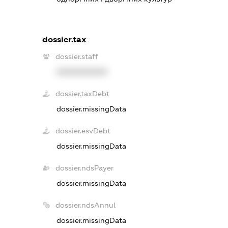
dossier.tax
dossier.staff
XXXXXXXXXX
dossier.taxDebt
dossier.missingData
dossier.esvDebt
dossier.missingData
dossier.ndsPayer
dossier.missingData
dossier.ndsAnnul
dossier.missingData