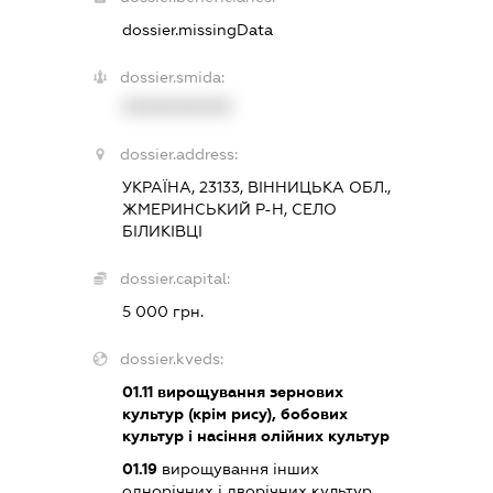
dossier.missingData
dossier.smida:
XXXXXXXXXX
dossier.address:
УКРАЇНА, 23133, ВІННИЦЬКА ОБЛ.,
ЖМЕРИНСЬКИЙ Р-Н, СЕЛО
БІЛИКІВЦІ
dossier.capital:
5 000 грн.
dossier.kveds:
01.11
вирощування зернових
культур (крім рису), бобових
культур і насіння олійних культур
01.19
вирощування інших
однорічних і дворічних культур