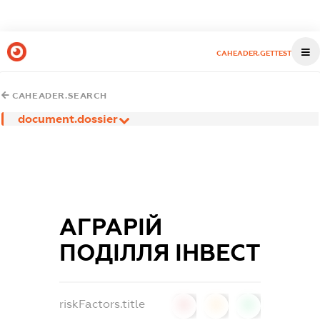
CAHEADER.GETTEST
CAHEADER.SEARCH
document.dossier
АГРАРІЙ
ПОДІЛЛЯ ІНВЕСТ
riskFactors.title
0
0
0