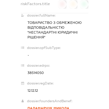
riskFactors.title
0
0
0
dossier.fullName:
ТОВАРИСТВО З ОБМЕЖЕНОЮ
ВІДПОВІДАЛЬНІСТЮ
"НЕСТАНДАРТНІ ЮРИДИЧНІ
РІШЕННЯ"
dossier.opfSubType:
-
dossier.edrpo:
38514050
dossier.regDate:
12.12.12
dossier.foundersAndBenef:
ПАЛАМАРЧУК МИКОЛА