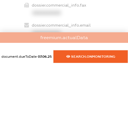
dossier.commercial_info.fax
XXXXXXXXXX
dossier.commercial_info.email
XXXXXXXXXX
freemium.actualData
dossier.commercial_info.website
XXXXXXXXXX
document.dueToDate
07.06.25
SEARCH.ONMONITORING
dossier.commercial_info.activity
XXXXXXXXXX
freemium.exampleText_1
freemium.exampleText_2
freemium.anonymousPerSearch2
FREEMIUM.DETAILS
FREEMIUM.REGISTER