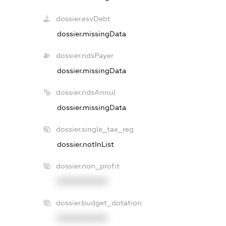
dossier.esvDebt
dossier.missingData
dossier.ndsPayer
dossier.missingData
dossier.ndsAnnul
dossier.missingData
dossier.single_tax_reg
dossier.notInList
dossier.non_profit
XXXXXXXXXX
dossier.budget_dotation
XXXXXXXXXX