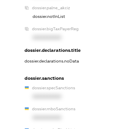
dossier.palne_akciz
dossier.notInList
dossier.bigTaxPayerReg
XXXXXXXXXX
dossier.declarations.title
dossier.declarations.noData
dossier.sanctions
dossier.specSanctions
XXXXXXXXXX
dossier.rnboSanctions
XXXXXXXXXX