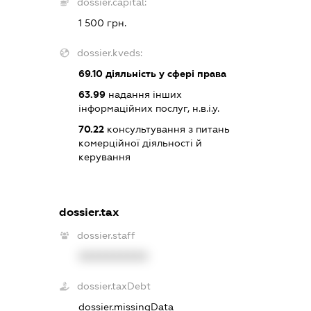
dossier.capital:
1 500 грн.
dossier.kveds:
69.10
діяльність у сфері права
63.99
надання інших
інформаційних послуг, н.в.і.у.
70.22
консультування з питань
комерційної діяльності й
керування
dossier.tax
dossier.staff
XXXXXXXXXX
dossier.taxDebt
dossier.missingData