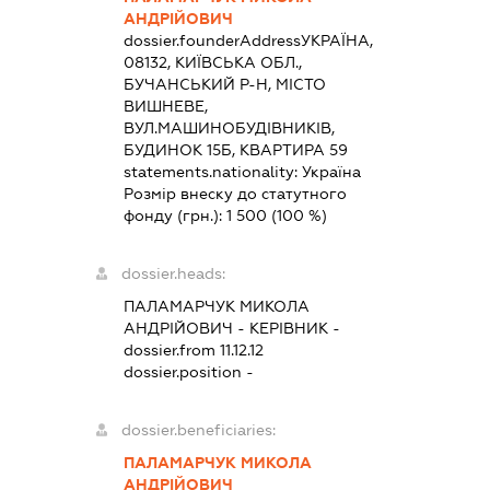
АНДРІЙОВИЧ
dossier.founderAddress
УКРАЇНА,
08132, КИЇВСЬКА ОБЛ.,
БУЧАНСЬКИЙ Р-Н, МІСТО
ВИШНЕВЕ,
ВУЛ.МАШИНОБУДІВНИКІВ,
БУДИНОК 15Б, КВАРТИРА 59
statements.nationality:
Україна
Розмір внеску до статутного
фонду (грн.):
1 500
(100 %)
dossier.heads:
ПАЛАМАРЧУК МИКОЛА
АНДРІЙОВИЧ
-
КЕРІВНИК
-
dossier.from 11.12.12
dossier.position -
dossier.beneficiaries:
ПАЛАМАРЧУК МИКОЛА
АНДРІЙОВИЧ