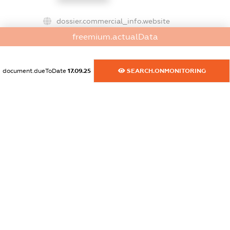
dossier.commercial_info.website
XXXXXXXXXX
freemium.actualData
dossier.commercial_info.activity
XXXXXXXXXX
document.dueToDate
17.09.25
SEARCH.ONMONITORING
freemium.exampleText_1
freemium.exampleText_2
freemium.anonymousPerSearch2
FREEMIUM.DETAILS
FREEMIUM.REGISTER