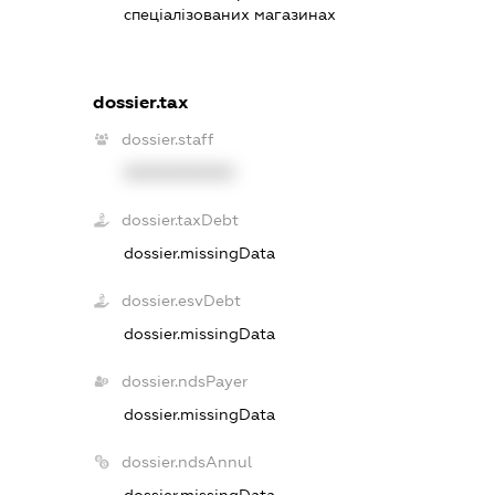
спеціалізованих магазинах
dossier.tax
dossier.staff
XXXXXXXXXX
dossier.taxDebt
dossier.missingData
dossier.esvDebt
dossier.missingData
dossier.ndsPayer
dossier.missingData
dossier.ndsAnnul