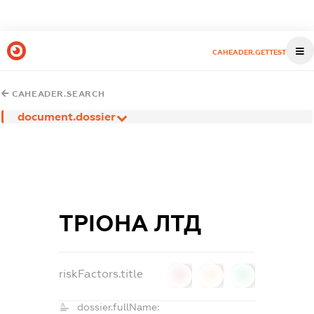
CAHEADER.GETTEST
CAHEADER.SEARCH
document.dossier
ТРІОНА ЛТД
riskFactors.title
0
0
0
dossier.fullName: