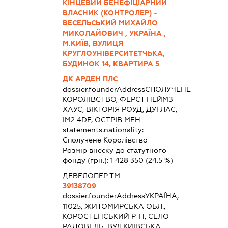
КІНЦЕВИЙ БЕНЕФІЦІАРНИЙ
ВЛАСНИК (КОНТРОЛЕР) -
ВЕСЕЛЬСЬКИЙ МИХАЙЛО
МИКОЛАЙОВИЧ , УКРАЇНА ,
М.КИЇВ, ВУЛИЦЯ
КРУГЛОУНІВЕРСИТЕТЧЬКА,
БУДИНОК 14, КВАРТИРА 5
ДК АРДЕН ПЛС
dossier.founderAddress
СПОЛУЧЕНЕ
КОРОЛІВСТВО, ФЕРСТ НЕЙМЗ
ХАУС, ВІКТОРІЯ РОУД, ДУГЛАС,
IM2 4DF, ОСТРІВ МЕН
statements.nationality:
Сполучене Королівство
Розмір внеску до статутного
фонду (грн.):
1 428 350
(24.5 %)
ДЕВЕЛОПЕР ТМ
39138709
dossier.founderAddress
УКРАЇНА,
11025, ЖИТОМИРСЬКА ОБЛ.,
КОРОСТЕНСЬКИЙ Р-Н, СЕЛО
РАДОВЕЛЬ, ВУЛ.КИЇВСЬКА,