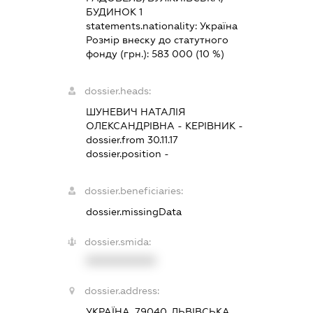
БУДИНОК 1
statements.nationality:
Україна
Розмір внеску до статутного
фонду (грн.):
583 000
(10 %)
dossier.heads:
ШУНЕВИЧ НАТАЛІЯ
ОЛЕКСАНДРІВНА
-
КЕРІВНИК
-
dossier.from 30.11.17
dossier.position -
dossier.beneficiaries:
dossier.missingData
dossier.smida:
XXXXXXXXXX
dossier.address:
УКРАЇНА, 79040, ЛЬВІВСЬКА