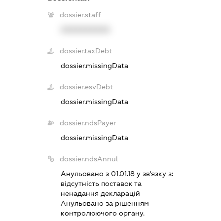
dossier.staff
XXXXXXXXXX
dossier.taxDebt
dossier.missingData
dossier.esvDebt
dossier.missingData
dossier.ndsPayer
dossier.missingData
dossier.ndsAnnul
Анульовано з 01.01.18 у зв'язку з:
вiдсутнiсть поставок та
ненадання декларацiй
Анульовано за рiшенням
контролюючого органу.