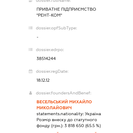
dossier.fullName:
ПРИВАТНЕ ПІДПРИЄМСТВО
"РЕНТ-КОМ"
dossier.opfSubType:
-
dossier.edrpo:
38514244
dossier.regDate:
18.12.12
dossier.foundersAndBenef:
ВЕСЕЛЬСЬКИЙ МИХАЙЛО
МИКОЛАЙОВИЧ
statements.nationality:
Україна
Розмір внеску до статутного
фонду (грн.):
3 818 650
(65.5 %)