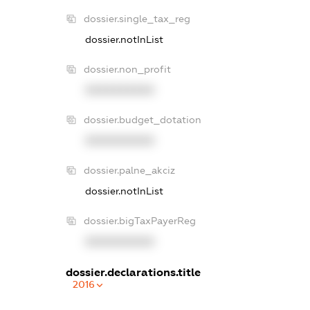
dossier.single_tax_reg
dossier.notInList
dossier.non_profit
XXXXXXXXXX
dossier.budget_dotation
XXXXXXXXXX
dossier.palne_akciz
dossier.notInList
dossier.bigTaxPayerReg
XXXXXXXXXX
dossier.declarations.title
2016