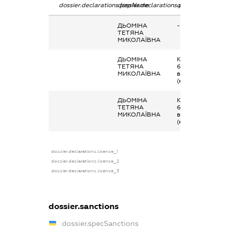
dossier.declarations.pepName
dossier.declarations.personName
dossier.declarati
ДЬОМІНА
-
ТЕТЯНА
МИКОЛАЇВНА
ДЬОМІНА
Кінцевий
ТЕТЯНА
бенефіціарний
МИКОЛАЇВНА
власник
(контролер)
ДЬОМІНА
Кінцевий
ТЕТЯНА
бенефіціарний
МИКОЛАЇВНА
власник
(контролер)
dossier.declarations.license_1
dossier.declarations.license_2
dossier.declarations.license_3
dossier.sanctions
dossier.specSanctions