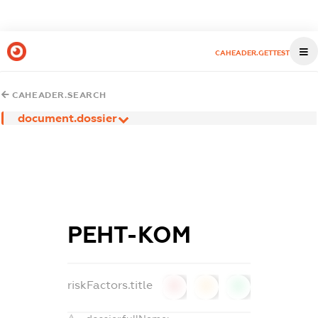
CAHEADER.GETTEST
CAHEADER.SEARCH
document.dossier
РЕНТ-КОМ
riskFactors.title
0
0
0