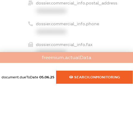
dossier.commercial_info.postal_address
XXXXXXXXXX
dossier.commercial_info.phone
XXXXXXXXXX
dossier.commercial_info.fax
XXXXXXXXXX
freemium.actualData
dossier.commercial_info.email
XXXXXXXXXX
document.dueToDate
05.06.25
SEARCH.ONMONITORING
dossier.commercial_info.website
XXXXXXXXXX
dossier.commercial_info.activity
XXXXXXXXXX