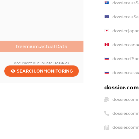
dossier.ausS
dossier.euSa
dossier.japa
dossier.can
freemium.actualData
dossier.rfSa
document.dueToDate
02.04.23
SEARCH.ONMONITORING
dossier.russ
dossier.comm
dossier.com
dossier.com
dossier.comm