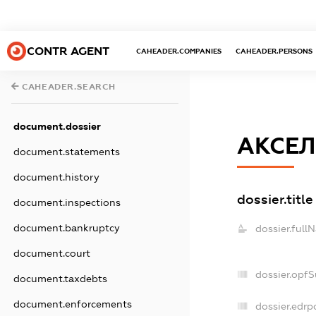
CONTR AGENT
CAHEADER.COMPANIES
CAHEADER.PERSONS
CAHEADER.SEARCH
document.dossier
АКСЕЛ
document.statements
document.history
dossier.title
document.inspections
document.bankruptcy
dossier.full
document.court
dossier.opf
document.taxdebts
document.enforcements
dossier.edrp