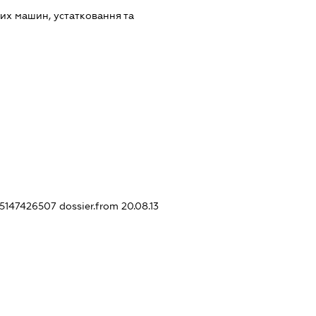
их машин, устатковання та
385147426507
dossier.from 20.08.13