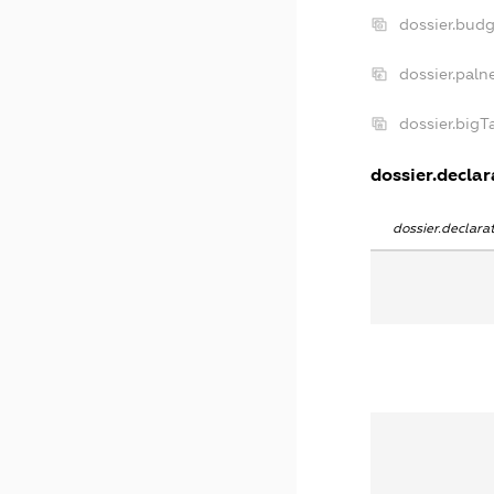
dossier.bud
dossier.paln
dossier.big
dossier.declar
dossier.declar