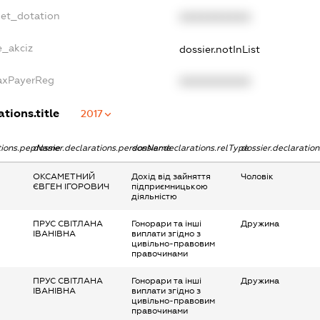
get_dotation
XXXXXXXXXX
e_akciz
dossier.notInList
TaxPayerReg
XXXXXXXXXX
ations.title
2017
ations.pepName
dossier.declarations.personName
dossier.declarations.relType
dossier.declaratio
ОКСАМЕТНИЙ
Дохід від зайняття
Чоловік
ЄВГЕН ІГОРОВИЧ
підприємницькою
діяльністю
ПРУС СВІТЛАНА
Гонорари та інші
Дружина
ІВАНІВНА
виплати згідно з
цивільно-правовим
правочинами
ПРУС СВІТЛАНА
Гонорари та інші
Дружина
ІВАНІВНА
виплати згідно з
цивільно-правовим
правочинами