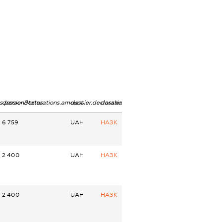
ns.personStatus
dossier.declarations.amount
dossier.declarations.currency
dossier.declarations.source
6 759
UAH
НАЗК
2 400
UAH
НАЗК
2 400
UAH
НАЗК