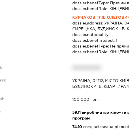
dossier.benefType:
Прямий в
dossier.benefRole:
КІНЦЕВИ
КУРЧАКОВ ГЛІБ ОЛЕГОВИ
dossier.address:
УКРАЇНА, 0
СИРЕЦЬКА, БУДИНОК 4В, 
dossier.nationality:
-
dossier.benefInterest:
1
dossier.benefType:
Не прями
dossier.benefRole:
КІНЦЕВИ
a:
XXXXXXXXXX
ess:
УКРАЇНА, 04112, МІСТО КИ
БУДИНОК 4-В, КВАРТИРА 1
al:
100 000 грн.
s:
59.11
виробництво кіно- та в
програм
74.10
спеціалізована діяльні