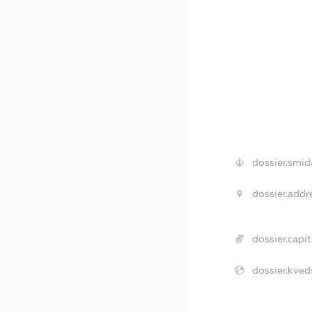
dossier.smid
dossier.addr
dossier.capit
dossier.kved