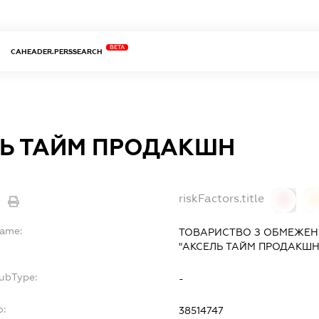
BETA
CAHEADER.PERSSEARCH
Ь ТАЙМ ПРОДАКШН
riskFactors.title
0
Name:
ТОВАРИСТВО З ОБМЕЖЕН
"АКСЕЛЬ ТАЙМ ПРОДАКШН
SubType:
-
o:
38514747