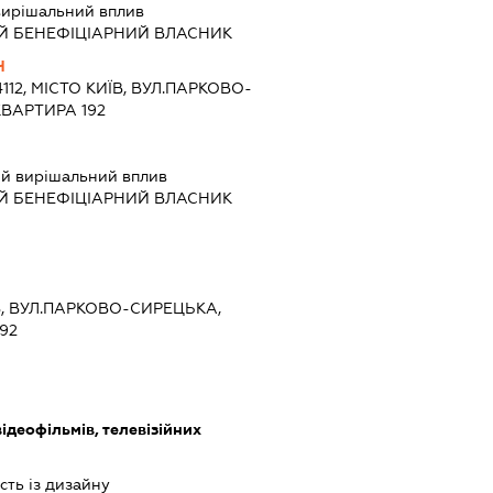
ирішальний вплив
Й БЕНЕФІЦІАРНИЙ ВЛАСНИК
Ч
4112, МІСТО КИЇВ, ВУЛ.ПАРКОВО-
КВАРТИРА 192
й вирішальний вплив
Й БЕНЕФІЦІАРНИЙ ВЛАСНИК
ЇВ, ВУЛ.ПАРКОВО-СИРЕЦЬКА,
92
ідеофільмів, телевізійних
сть із дизайну