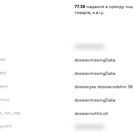
77.39
надання в оренду інш
товарів, н.в.і.у.
XXXXXXXXXX
ebt
dossier.missingData
Debt
dossier.missingData
ayer
dossier.yes
dossier.ndsInn 
Annul
dossier.missingData
le_tax_reg
dossier.notInList
profit
XXXXXXXXXX