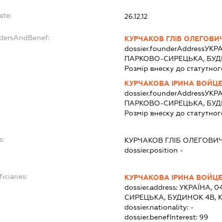
ate:
26.12.12
ndersAndBenef:
КУРЧАКОВ ГЛІБ ОЛЕГОВИ
dossier.founderAddress
УКРА
ПАРКОВО-СИРЕЦЬКА, БУДИ
Розмір внеску до статутног
КУРЧАКОВА ІРИНА ВОЙЦЕ
dossier.founderAddress
УКРА
ПАРКОВО-СИРЕЦЬКА, БУДИ
Розмір внеску до статутног
s:
КУРЧАКОВ ГЛІБ ОЛЕГОВИ
dossier.position -
iciaries:
КУРЧАКОВА ІРИНА ВОЙЦЕ
dossier.address:
УКРАЇНА, 0
СИРЕЦЬКА, БУДИНОК 4В, 
dossier.nationality:
-
dossier.benefInterest:
99