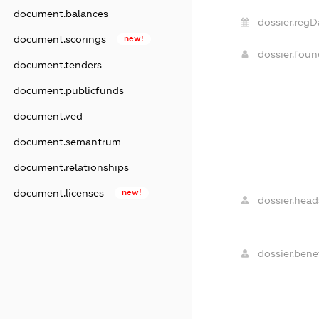
document.balances
dossier.regD
document.scorings
new!
dossier.fou
document.tenders
document.publicfunds
document.ved
document.semantrum
document.relationships
document.licenses
new!
dossier.head
dossier.benef