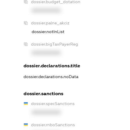
dossier.budget_dotation
XXXXXXXXXX
dossier.palne_akciz
dossier.notInList
dossier.bigTaxPayerReg
XXXXXXXXXX
dossier.declarations.title
dossier.declarations.noData
dossier.sanctions
dossier.specSanctions
XXXXXXXXXX
dossier.rnboSanctions