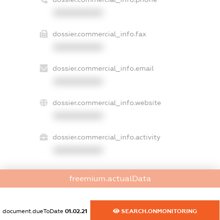
XXXXXXXXXX
dossier.commercial_info.fax
XXXXXXXXXX
dossier.commercial_info.email
XXXXXXXXXX
dossier.commercial_info.website
XXXXXXXXXX
dossier.commercial_info.activity
XXXXXXXXXX
freemium.actualData
freemium.exampleText_1
freemium.exampleText_2
freemium.anonymousPerSearch2
document.dueToDate
01.02.21
SEARCH.ONMONITORING