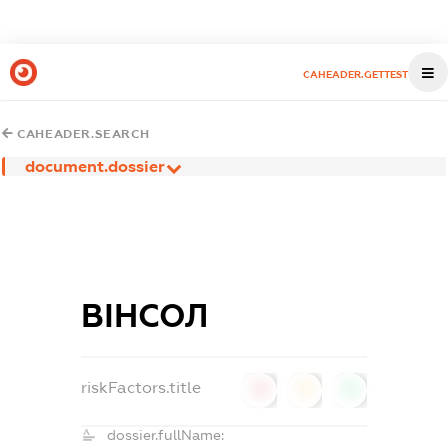
CAHEADER.GETTEST
CAHEADER.SEARCH
document.dossier
ВІНСОЛ
riskFactors.title
0
0
0
dossier.fullName: