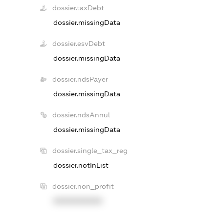
dossier.taxDebt
dossier.missingData
dossier.esvDebt
dossier.missingData
dossier.ndsPayer
dossier.missingData
dossier.ndsAnnul
dossier.missingData
dossier.single_tax_reg
dossier.notInList
dossier.non_profit
XXXXXXXXXX