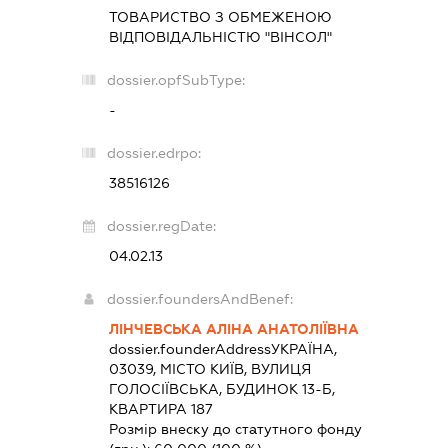
ТОВАРИСТВО З ОБМЕЖЕНОЮ
ВІДПОВІДАЛЬНІСТЮ "ВІНСОЛ"
dossier.opfSubType:
-
dossier.edrpo:
38516126
dossier.regDate:
04.02.13
dossier.foundersAndBenef:
ЛІНЧЕВСЬКА АЛІНА АНАТОЛІЇВНА
dossier.founderAddress
УКРАЇНА,
03039, МІСТО КИЇВ, ВУЛИЦЯ
ГОЛОСІЇВСЬКА, БУДИНОК 13-Б,
КВАРТИРА 187
Розмір внеску до статутного фонду