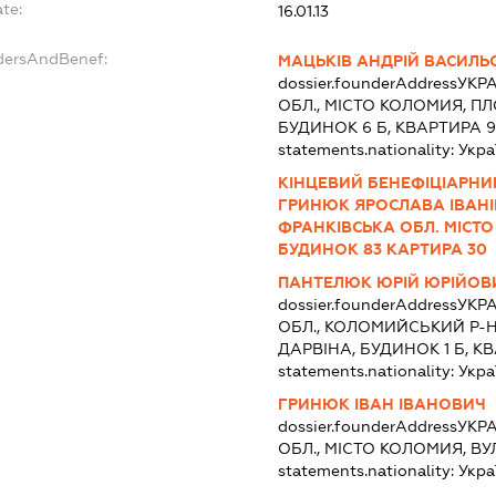
te:
16.01.13
dersAndBenef:
МАЦЬКІВ АНДРІЙ ВАСИЛЬ
dossier.founderAddress
УКРА
ОБЛ., МІСТО КОЛОМИЯ, П
БУДИНОК 6 Б, КВАРТИРА 9
statements.nationality:
Укра
КІНЦЕВИЙ БЕНЕФІЦІАРНИ
ГРИНЮК ЯРОСЛАВА ІВАНІВ
ФРАНКІВСЬКА ОБЛ. МІСТ
БУДИНОК 83 КАРТИРА 30
ПАНТЕЛЮК ЮРІЙ ЮРІЙОВ
dossier.founderAddress
УКРА
ОБЛ., КОЛОМИЙСЬКИЙ Р-Н
ДАРВІНА, БУДИНОК 1 Б, КВ
statements.nationality:
Укра
ГРИНЮК ІВАН ІВАНОВИЧ
dossier.founderAddress
УКРА
ОБЛ., МІСТО КОЛОМИЯ, В
statements.nationality:
Укра