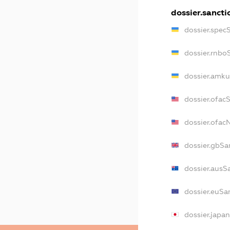
dossier.sancti
dossier.spec
dossier.rnbo
dossier.amku
dossier.ofac
dossier.ofa
dossier.gbSa
dossier.ausS
dossier.euSa
dossier.japa