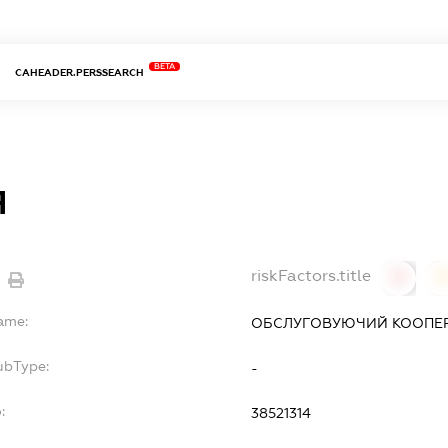
BETA
CAHEADER.PERSSEARCH
Я
riskFactors.title
0
Name:
ОБСЛУГОВУЮЧИЙ КООПЕРА
ubType:
-
:
38521314