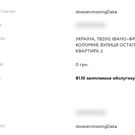
iciaries:
dossier.missingData
:
XXXXXXXXXX
ss:
УКРАЇНА, 78200, ІВАНО-Ф
КОЛОМИЯ, ВУЛИЦЯ ОСТАПА
КВАРТИРА 2
l:
0 грн.
:
81.10
комплексне обслуговув
XXXXXXXXXX
ebt
dossier.missingData