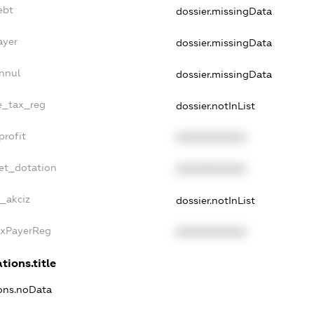
ebt
dossier.missingData
ayer
dossier.missingData
nnul
dossier.missingData
le_tax_reg
dossier.notInList
profit
XXXXXXXXXX
et_dotation
XXXXXXXXXX
e_akciz
dossier.notInList
axPayerReg
XXXXXXXXXX
tions.title
ions.noData