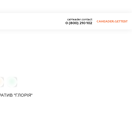
caHeader.contact
CAHEADER.GETTEST
0 (800) 210 102
0
0
ТИВ "ГЛОРІЯ"