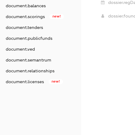
dossier.regDa
document.balances
dossier.foun
document.scorings
new!
document.tenders
document.publicfunds
document.ved
document.semantrum
document.relationships
document.licenses
new!