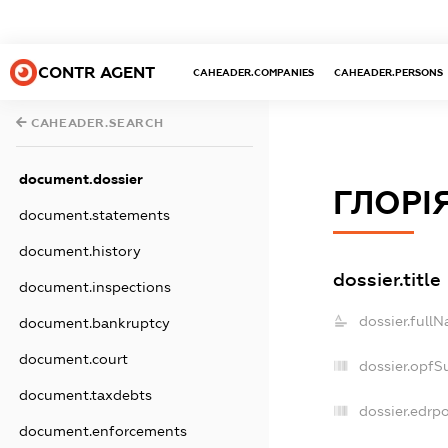
CONTR AGENT
CAHEADER.COMPANIES
CAHEADER.PERSONS
CAHEADER.SEARCH
document.dossier
ГЛОРІ
document.statements
document.history
dossier.title
document.inspections
dossier.full
document.bankruptcy
document.court
dossier.opfS
document.taxdebts
dossier.edrpo
document.enforcements