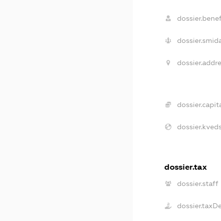
dossier.benef
dossier.smida
dossier.addre
dossier.capita
dossier.kveds
dossier.tax
dossier.staff
dossier.taxD