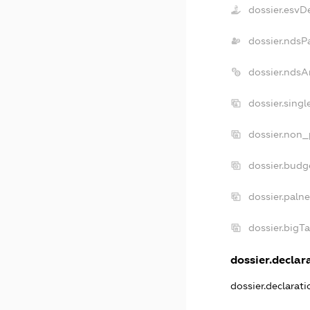
dossier.esvD
dossier.ndsP
dossier.ndsA
dossier.sing
dossier.non_
dossier.budg
dossier.paln
dossier.bigT
dossier.declara
dossier.declarat