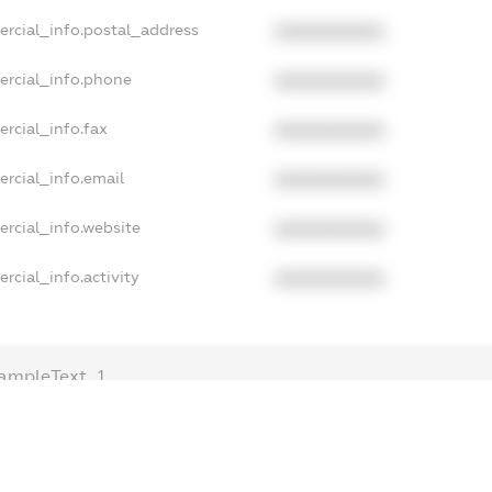
ercial_info.postal_address
XXXXXXXXXX
ercial_info.phone
XXXXXXXXXX
rcial_info.fax
XXXXXXXXXX
rcial_info.email
XXXXXXXXXX
ercial_info.website
XXXXXXXXXX
rcial_info.activity
XXXXXXXXXX
ampleText_1
ampleText_2
nonymousPerSearch2
DETAILS
FREEMIUM.REGISTER