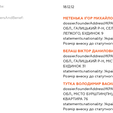
te:
18.12.12
dersAndBenef:
МЕТЕНЬКА ІГОР МИХАЙЛ
dossier.founderAddress
УКРА
ОБЛ., ГАЛИЦЬКИЙ Р-Н, СЕ
ЛЕПКОГО, БУДИНОК 9
statements.nationality:
Укра
Розмір внеску до статутног
БЕЛАШ ВІКТОР ДАНИЛОВ
dossier.founderAddress
УКРА
ОБЛ., ГАЛИЦЬКИЙ Р-Н, МІ
БУДИНОК 31
statements.nationality:
Укра
Розмір внеску до статутног
ТУТКА ВОЛОДИМИР ВАСИ
dossier.founderAddress
УКРА
ОБЛ., МІСТО БУРШТИН(ПН)
КВАРТИРА 76
statements.nationality:
Укра
Розмір внеску до статутног