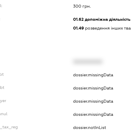
l:
300 грн.
:
01.62
допоміжна діяльність
01.49
розведення інших тв
XXXXXXXXXX
bt
dossier.missingData
ebt
dossier.missingData
ayer
dossier.missingData
nnul
dossier.missingData
e_tax_reg
dossier.notInList