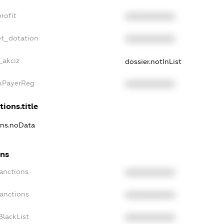
rofit
XXXXXXXXXX
et_dotation
XXXXXXXXXX
_akciz
dossier.notInList
axPayerReg
XXXXXXXXXX
tions.title
ions.noData
ons
Sanctions
XXXXXXXXXX
Sanctions
XXXXXXXXXX
BlackList
XXXXXXXXXX