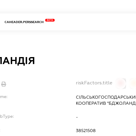
BETA
CAHEADER.PERSSEARCH
АНДІЯ
riskFactors.title
0
ame:
СІЛЬСЬКОГОСПОДАРСЬК
КООПЕРАТИВ "БДЖОЛАНДІ
ubType:
-
:
38521508