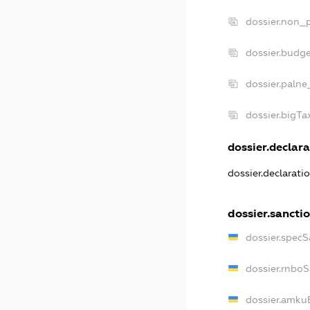
dossier.non_p
dossier.budg
dossier.palne
dossier.bigT
dossier.declara
dossier.declarat
dossier.sancti
dossier.spec
dossier.rnbo
dossier.amku