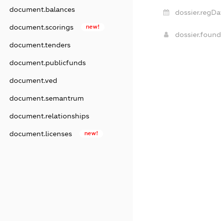
document.balances
dossier.regDa
document.scorings
new!
dossier.foun
document.tenders
document.publicfunds
document.ved
document.semantrum
document.relationships
document.licenses
new!