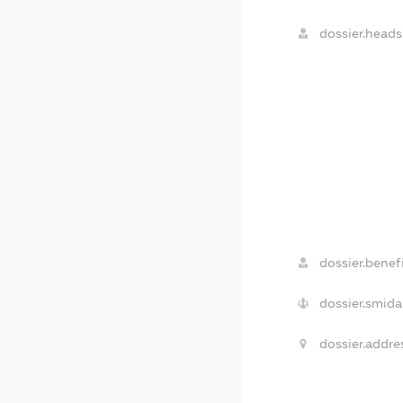
dossier.heads
dossier.benefi
dossier.smida
dossier.addre