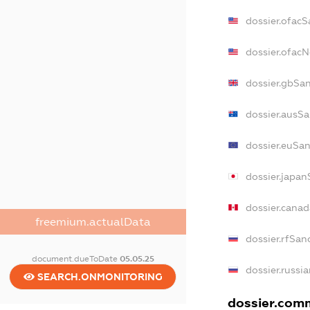
dossier.ofacS
dossier.ofac
dossier.gbSa
dossier.ausS
dossier.euSa
dossier.japa
dossier.cana
freemium.actualData
dossier.rfSan
document.dueToDate
05.05.25
dossier.russi
SEARCH.ONMONITORING
dossier.comm