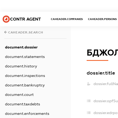
CONTR AGENT
CAHEADER.COMPANIES
CAHEADER.PERSONS
CAHEADER.SEARCH
document.dossier
БДЖОЛ
document.statements
document.history
dossier.title
document.inspections
dossier.fullN
document.bankruptcy
document.court
dossier.opfS
document.taxdebts
dossier.edrpo
document.enforcements