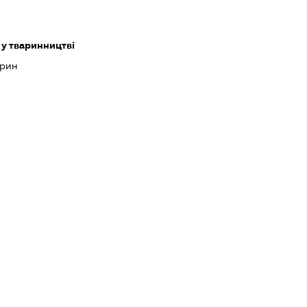
 у тваринництві
арин