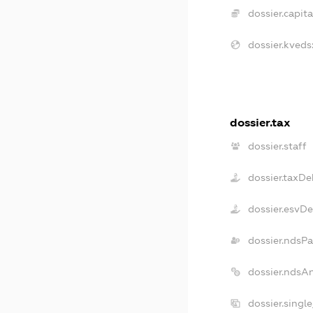
dossier.capita
dossier.kveds
dossier.tax
dossier.staff
dossier.taxDe
dossier.esvD
dossier.ndsP
dossier.ndsA
dossier.singl