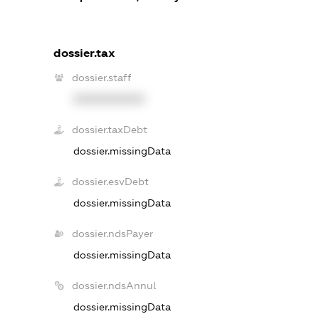
dossier.tax
dossier.staff
XXXXXXXXXX
dossier.taxDebt
dossier.missingData
dossier.esvDebt
dossier.missingData
dossier.ndsPayer
dossier.missingData
dossier.ndsAnnul
dossier.missingData