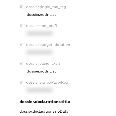
dossier.single_tax_reg
dossier.notInList
dossier.non_profit
XXXXXXXXXX
dossier.budget_dotation
XXXXXXXXXX
dossier.palne_akciz
dossier.notInList
dossier.bigTaxPayerReg
XXXXXXXXXX
dossier.declarations.title
dossier.declarations.noData