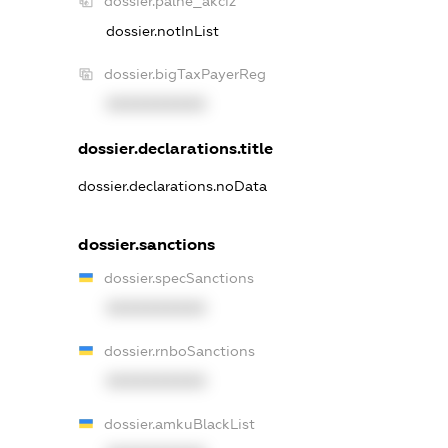
dossier.palne_akciz
dossier.notInList
dossier.bigTaxPayerReg
XXXXXXXXXX
dossier.declarations.title
dossier.declarations.noData
dossier.sanctions
dossier.specSanctions
XXXXXXXXXX
dossier.rnboSanctions
XXXXXXXXXX
dossier.amkuBlackList