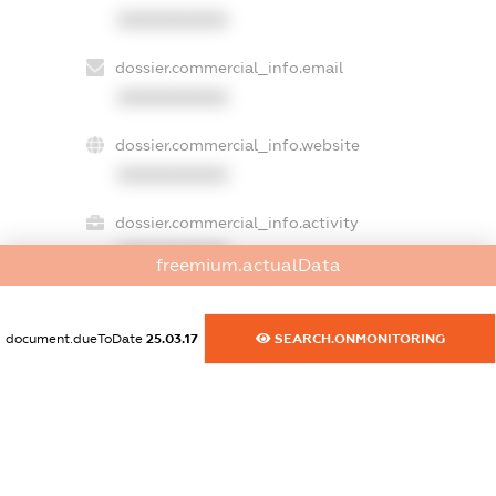
XXXXXXXXXX
dossier.commercial_info.email
XXXXXXXXXX
dossier.commercial_info.website
XXXXXXXXXX
dossier.commercial_info.activity
XXXXXXXXXX
freemium.actualData
document.dueToDate
25.03.17
SEARCH.ONMONITORING
freemium.exampleText_1
freemium.exampleText_2
freemium.anonymousPerSearch2
FREEMIUM.DETAILS
FREEMIUM.REGISTER