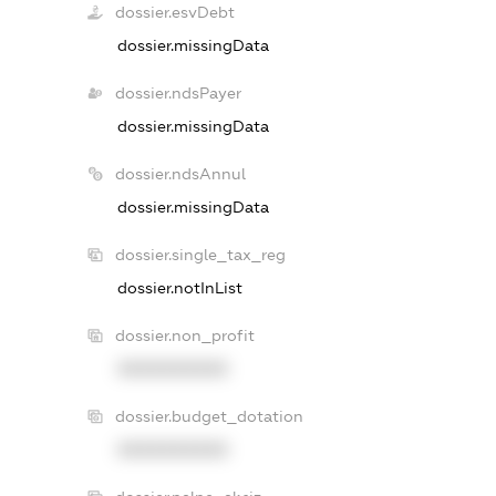
dossier.esvDebt
dossier.missingData
dossier.ndsPayer
dossier.missingData
dossier.ndsAnnul
dossier.missingData
dossier.single_tax_reg
dossier.notInList
dossier.non_profit
XXXXXXXXXX
dossier.budget_dotation
XXXXXXXXXX