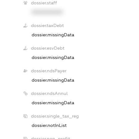
dossier.staff
XXXXXXXXXX
dossier.taxDebt
dossier.missingData
dossier.esvDebt
dossier.missingData
dossier.ndsPayer
dossier.missingData
dossier.ndsAnnul
dossier.missingData
dossier.single_tax_reg
dossier.notInList
dossier.non_profit