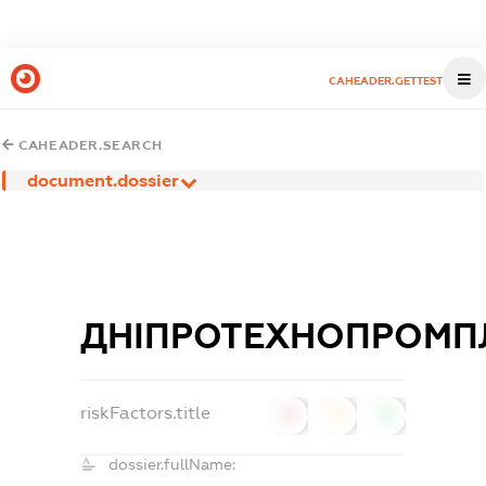
CAHEADER.GETTEST
CAHEADER.SEARCH
document.dossier
ДНІПРОТЕХНОПРОМ
riskFactors.title
0
0
0
dossier.fullName: