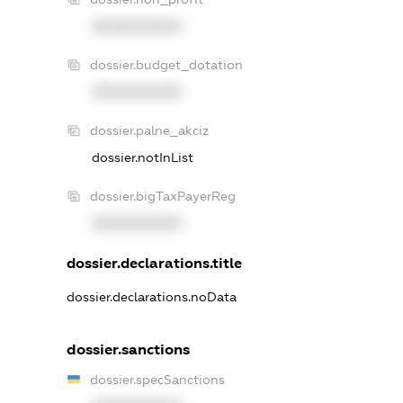
XXXXXXXXXX
dossier.budget_dotation
XXXXXXXXXX
dossier.palne_akciz
dossier.notInList
dossier.bigTaxPayerReg
XXXXXXXXXX
dossier.declarations.title
dossier.declarations.noData
dossier.sanctions
dossier.specSanctions