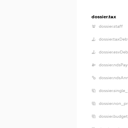
dossier.tax
dossier.staff
dossier.taxDeb
dossier.esvDeb
dossier.ndsPay
dossier.ndsAn
dossier.single
dossier.non_pr
dossier.budge