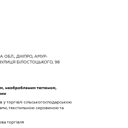
 ОБЛ., ДНІПРО, АМУР-
УЛИЦЯ БІЛОСТОЦЬКОГО, 98
ом, необробленим тютюном,
рин
в у торгівлі сільськогосподарською
ами, текстильною сировиною та
ова торгівля