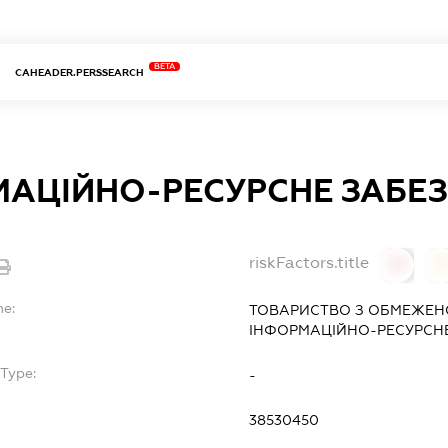
BETA
CAHEADER.PERSSEARCH
МАЦІЙНО-РЕСУРСНЕ ЗАБЕ
riskFactors.title
0
0
me:
ТОВАРИСТВО З ОБМЕЖЕН
ІНФОРМАЦІЙНО-РЕСУРСН
Type:
-
38530450