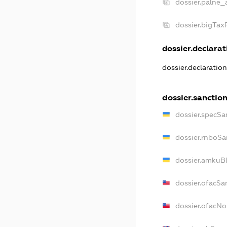
dossier.palne_
dossier.bigTa
dossier.declarati
dossier.declaratio
dossier.sanctio
dossier.specSa
dossier.rnboSa
dossier.amkuBl
dossier.ofacSa
dossier.ofacN