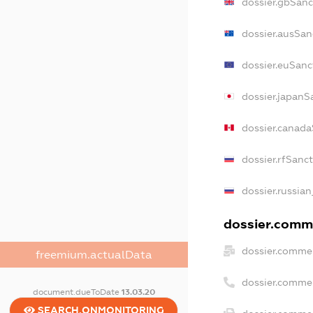
dossier.gbSanc
dossier.ausSan
dossier.euSanc
dossier.japanS
dossier.canad
dossier.rfSanc
dossier.russian
dossier.comme
dossier.commer
freemium.actualData
dossier.comme
document.dueToDate
13.03.20
SEARCH.ONMONITORING