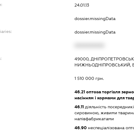
e:
24.01.13
dossier.missingData
iaries:
dossier.missingData
XXXXXXXXXX
:
49000, ДНІПРОПЕТРОВСЬКА
НИЖНЬОДНІПРОВСЬКИЙ, В
1 510 000 грн.
46.21
оптова торгівля зерн
насінням і кормами для тва
46.11
діяльність посередникі
сировиною, живими тварин
напівфабрикатами
46.90
неспеціалізована опт