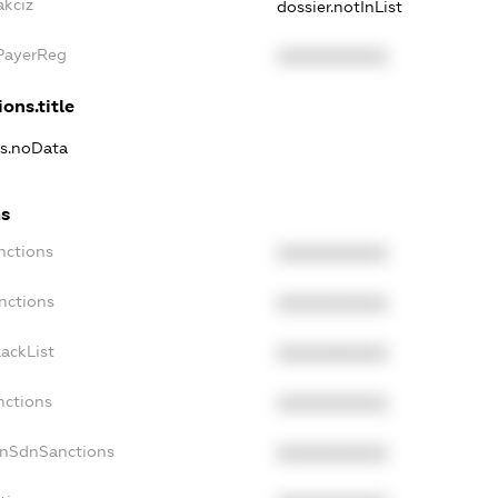
akciz
dossier.notInList
xPayerReg
XXXXXXXXXX
ons.title
ns.noData
ns
nctions
XXXXXXXXXX
nctions
XXXXXXXXXX
ackList
XXXXXXXXXX
nctions
XXXXXXXXXX
onSdnSanctions
XXXXXXXXXX