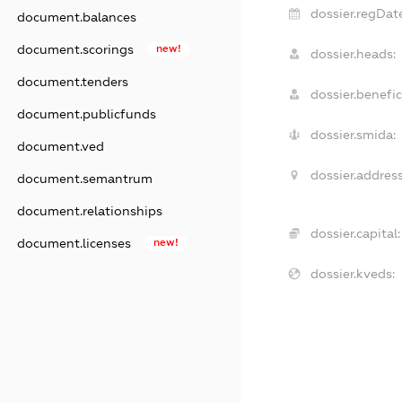
dossier.regDat
document.balances
document.scorings
new!
dossier.heads:
document.tenders
dossier.benefic
document.publicfunds
dossier.smida:
document.ved
dossier.address
document.semantrum
document.relationships
dossier.capital:
document.licenses
new!
dossier.kveds: