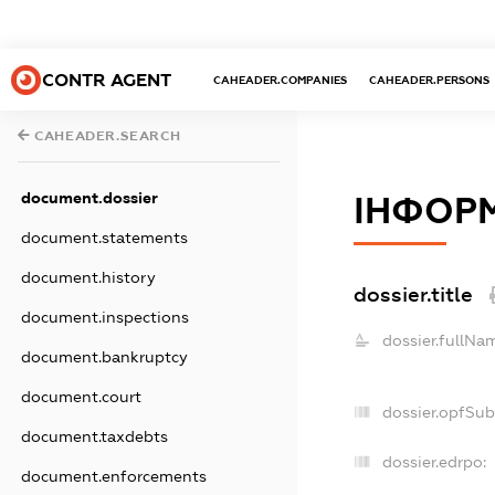
CONTR AGENT
CAHEADER.COMPANIES
CAHEADER.PERSONS
CAHEADER.SEARCH
document.dossier
ІНФОР
document.statements
document.history
dossier.title
document.inspections
dossier.fullNa
document.bankruptcy
document.court
dossier.opfSub
document.taxdebts
dossier.edrpo:
document.enforcements