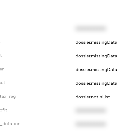
XXXXXXXXXX
t
dossier.missingData
t
dossier.missingData
er
dossier.missingData
nul
dossier.missingData
_tax_reg
dossier.notInList
ofit
XXXXXXXXXX
t_dotation
XXXXXXXXXX